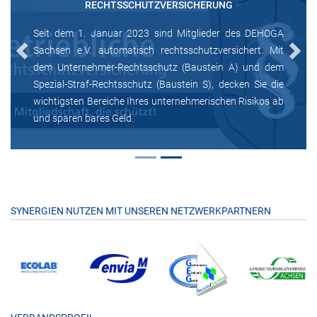
RECHTSSCHUTZVERSICHERUNG
Seit dem 1. Januar 2023 sind Mitglieder des DEHOGA
Sachsen e.V. automatisch rechtsschutzversichert. Mit
Previous
Next
dem Unternehmer-Rechtsschutz (Baustein A) und dem
Spezial-Straf-Rechtsschutz (Baustein S), decken Sie die
wichtigsten Bereiche Ihres unternehmerischen Risikos ab
und sparen bares Geld.
SYNERGIEN NUTZEN MIT UNSEREN NETZWERKPARTNERN