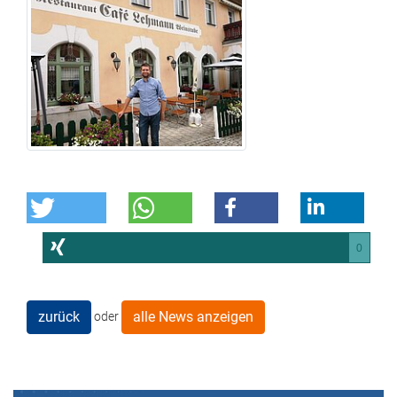
0
zurück
alle News anzeigen
oder