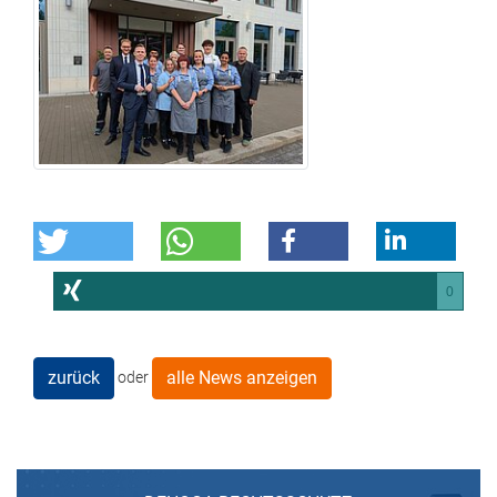
0
zurück
alle News anzeigen
oder