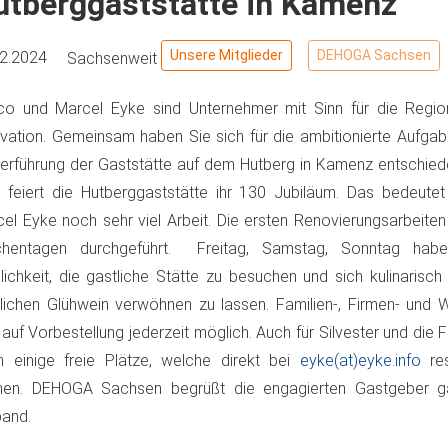
utberggaststätte in Kamenz
Unsere Mitglieder
DEHOGA Sachsen
12.2024
Sachsenweit
o und Marcel Eyke sind Unternehmer mit Sinn für die Region
vation. Gemeinsam haben Sie sich für die ambitionierte Aufgab
erführung der Gaststätte auf dem Hutberg in Kamenz entschied
 feiert die Hutberggaststätte ihr 130 Jubiläum. Das bedeute
el Eyke noch sehr viel Arbeit. Die ersten Renovierungsarbeite
hentagen durchgeführt. Freitag, Samstag, Sonntag ha
ichkeit, die gastliche Stätte zu besuchen und sich kulinarisc
lichen Glühwein verwöhnen zu lassen. Familien-, Firmen- und W
 auf Vorbestellung jederzeit möglich. Auch für Silvester und die 
 einige freie Plätze, welche direkt bei
eyke(at)eyke.info
res
nen. DEHOGA Sachsen begrüßt die engagierten Gastgeber ga
and.