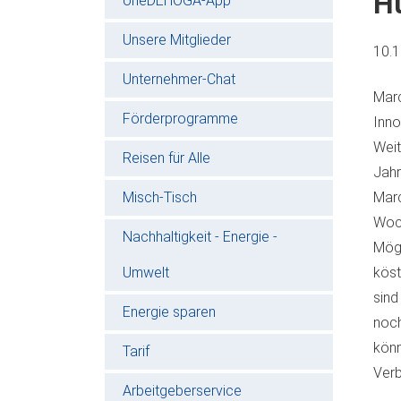
H
oneDEHOGA-App
Unsere Mitglieder
10.
Unternehmer-Chat
Marc
Förderprogramme
Inno
Weit
Reisen für Alle
Jahr
Misch-Tisch
Marc
Woc
Nachhaltigkeit - Energie -
Mögl
Umwelt
köst
sind
Energie sparen
noch
kön
Tarif
Verb
Arbeitgeberservice