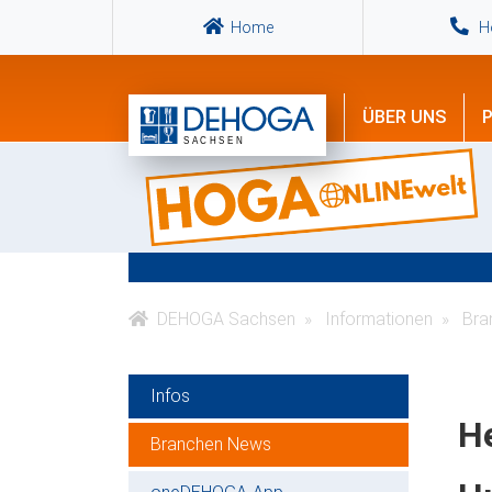
Home
Ho
ÜBER UNS
P
DEHOGA Sachsen
Informationen
Bra
Infos
H
Branchen News