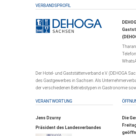
VERBANDSPROFIL
DEHOG
Gastst
(DEHOG
Tharand
Telefo
WhatsA
Der Hotel- und Gaststättenverband e.V. (DEHOGA Sach
des Gastgewerbes in Sachsen. Als Unternehmerverband
der verschiedenen Betriebstypen in Gastronomie sowi
VERANTWORTUNG
ÖFFNU
Jens Dzurny
Die Ge
Freita
Präsident des Landesverbandes
geöffn