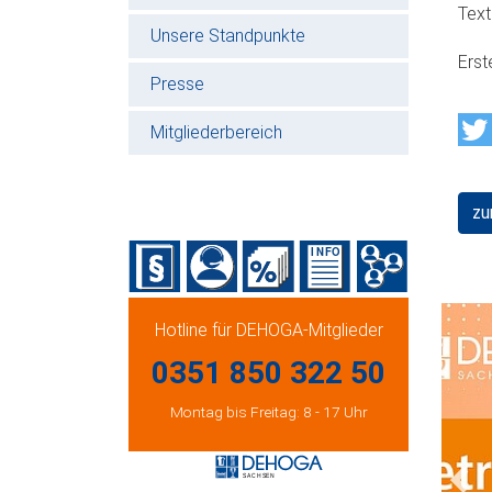
Text
Unsere Standpunkte
Erst
Presse
Mitgliederbereich
zu
Hotline für DEHOGA-Mitglieder
0351 850 322 50
Montag bis Freitag: 8 - 17 Uhr