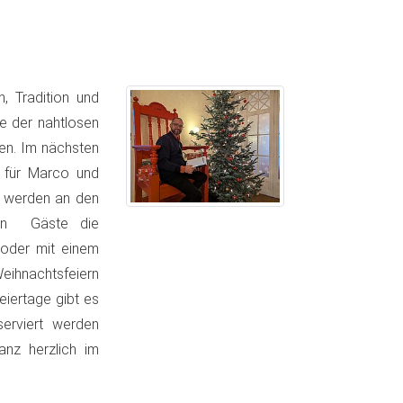
, Tradition und
e der nahtlosen
en. Im nächsten
t für Marco und
n werden an den
ben Gäste die
h oder mit einem
eihnachtsfeiern
Feiertage gibt es
erviert werden
nz herzlich im