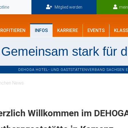
tline
Mitglied werden
mei
ROFITIEREN
INFOS
KARRIERE
EVENTS
KLASS
Gemeinsam stark für 
DEHOGA HOTEL- UND GASTSTÄTTENVERBAND SACHSEN E.V
nchen News
erzlich Willkommen im DEHOGA