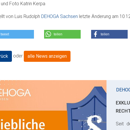
 und Foto Katrin Kerpa
ellt von
Luis Rudolph
DEHOGA Sachsen
letzte Änderung am
10.1
tweet
teilen
teilen
oder
rück
alle News anzeigen
DEHO
EXKLU
RECH
Seit d