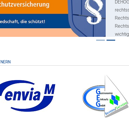
ious
DEHO
rechts
Rechts
Recht
wichti
Risiko
TNERN