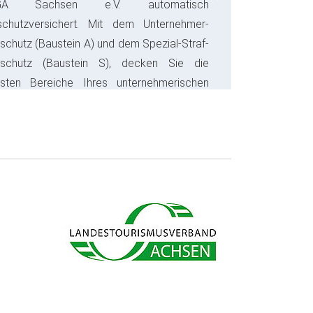
Next
GA Sachsen e.V. automatisch
schutzversichert. Mit dem Unternehmer-
schutz (Baustein A) und dem Spezial-Straf-
sschutz (Baustein S), decken Sie die
gsten Bereiche Ihres unternehmerischen
s ab und sparen bares Geld.