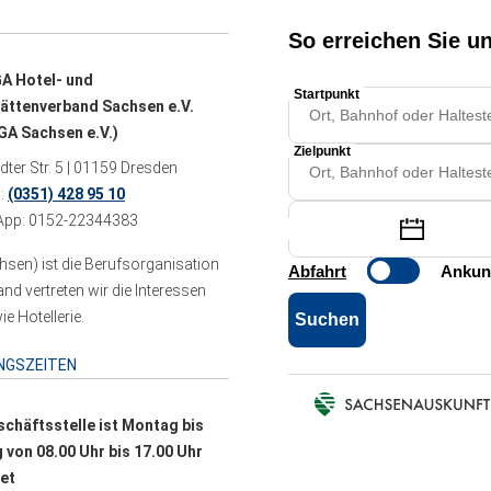
A Hotel- und
ättenverband Sachsen e.V.
A Sachsen e.V.)
ter Str. 5 | 01159 Dresden
n:
(0351) 428 95 10
pp: 0152-22344383
sen) ist die Berufsorganisation
 vertreten wir die Interessen
e Hotellerie.
NGSZEITEN
schäftsstelle ist Montag bis
g von 08.00 Uhr bis 17.00 Uhr
et