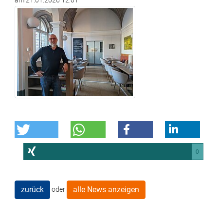
am
21.01.2026 12:01
0
zurück
alle News anzeigen
oder