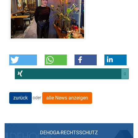
0
zurück
alle News anzeigen
oder
DEHOGA-RECHTSSCHUTZ