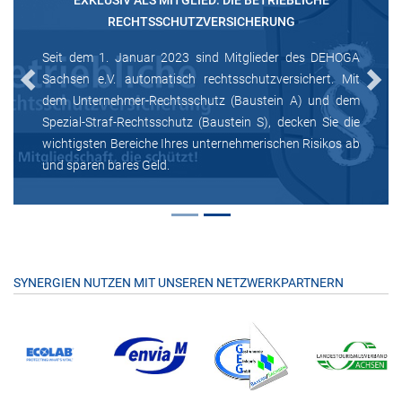
EXKLUSIV ALS MITGLIED: DIE BETRIEBLICHE
RECHTSSCHUTZVERSICHERUNG
Seit dem 1. Januar 2023 sind Mitglieder des DEHOGA
Sachsen e.V. automatisch rechtsschutzversichert. Mit
Previous
Next
dem Unternehmer-Rechtsschutz (Baustein A) und dem
Spezial-Straf-Rechtsschutz (Baustein S), decken Sie die
wichtigsten Bereiche Ihres unternehmerischen Risikos ab
und sparen bares Geld.
SYNERGIEN NUTZEN MIT UNSEREN NETZWERKPARTNERN