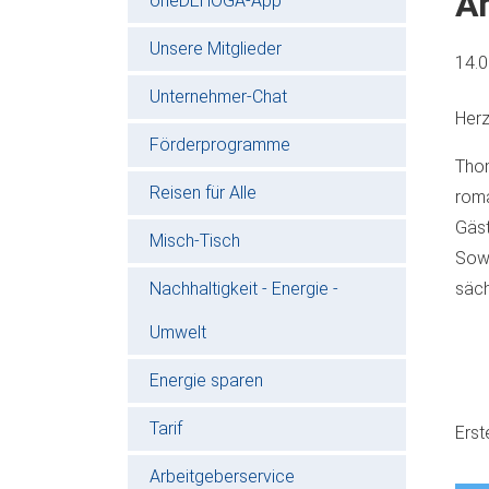
A
oneDEHOGA-App
Unsere Mitglieder
14.
Unternehmer-Chat
Her
Förderprogramme
Thom
Reisen für Alle
roma
Gäst
Misch-Tisch
Sowo
Nachhaltigkeit - Energie -
säch
Umwelt
Energie sparen
Tarif
Erst
Arbeitgeberservice