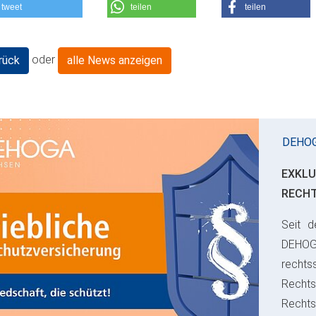
tweet
teilen
teilen
oder
rück
alle News anzeigen
DEHO
EXKLU
RECH
Seit d
ious
DEHO
rechts
Rechts
Recht