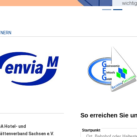
wichti
Risiko
TNERN
A Hotel- und
ättenverband Sachsen e.V.