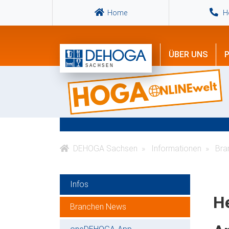
Home
Ho
ÜBER UNS
P
DEHOGA Sachsen
Informationen
Bra
Infos
H
Branchen News