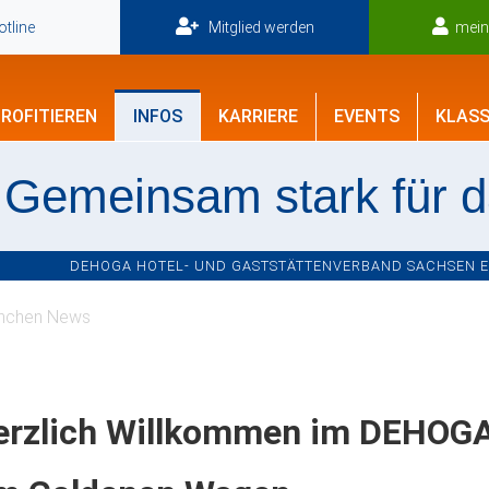
tline
Mitglied werden
mei
ROFITIEREN
INFOS
KARRIERE
EVENTS
KLASS
Gemeinsam stark für 
DEHOGA HOTEL- UND GASTSTÄTTENVERBAND SACHSEN E.V
nchen News
erzlich Willkommen im DEHOGA