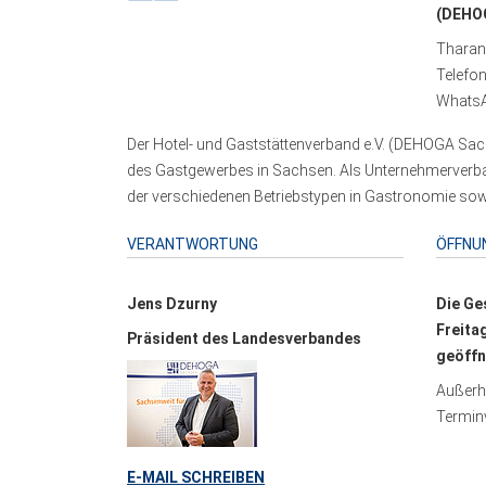
(DEHOG
Tharand
Telefo
WhatsA
Der Hotel- und Gaststättenverband e.V. (DEHOGA Sach
des Gastgewerbes in Sachsen. Als Unternehmerverband
der verschiedenen Betriebstypen in Gastronomie sowi
VERANTWORTUNG
ÖFFNU
Jens Dzurny
Die Ge
Freita
Präsident des Landesverbandes
geöffn
Außerha
Terminv
E-MAIL SCHREIBEN