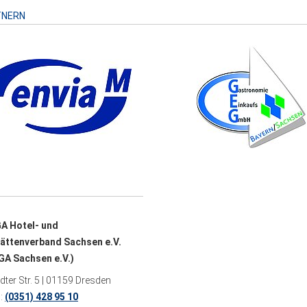
TNERN
A Hotel- und
ättenverband Sachsen e.V.
A Sachsen e.V.)
ter Str. 5 | 01159 Dresden
n:
(0351) 428 95 10