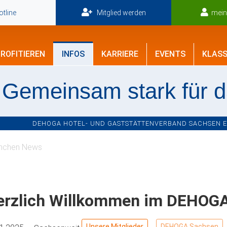
tline
Mitglied werden
mei
ROFITIEREN
INFOS
KARRIERE
EVENTS
KLASS
Gemeinsam stark für 
DEHOGA HOTEL- UND GASTSTÄTTENVERBAND SACHSEN E.V
nchen News
erzlich Willkommen im DEHOG
Unsere Mitglieder
DEHOGA Sachsen