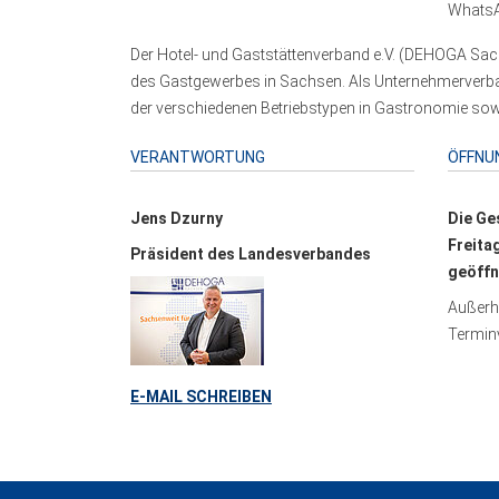
WhatsA
Der Hotel- und Gaststättenverband e.V. (DEHOGA Sach
des Gastgewerbes in Sachsen. Als Unternehmerverband
der verschiedenen Betriebstypen in Gastronomie sowi
VERANTWORTUNG
ÖFFNU
Jens Dzurny
Die Ge
Freita
Präsident des Landesverbandes
geöffn
Außerha
Terminv
E-MAIL SCHREIBEN