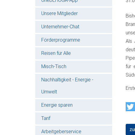
oneDEHOGA-App
31.
Unsere Mitglieder
Bis
Bra
Unternehmer-Chat
unse
Förderprogramme
Als 
deu
Reisen für Alle
Pipe
Misch-Tisch
für 
Südv
Nachhaltigkeit - Energie -
Erst
Umwelt
Energie sparen
Tarif
zu
Arbeitgeberservice