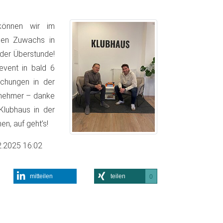
 können wir im
sen Zuwachs in
der Überstunde!
event in bald 6
chungen in der
ernehmer – danke
Klubhaus in der
n, auf geht’s!
2.2025 16:02
mitteilen
teilen
0