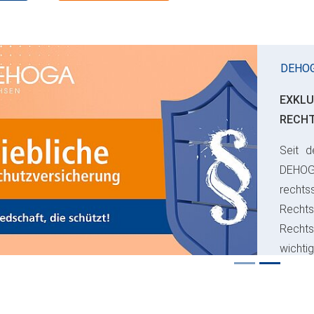
DEHO
EXKLU
RECH
Seit d
ious
DEHO
rechts
Rechts
Recht
wichti
Risiko