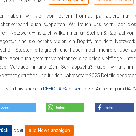
01.2025
Sachsenweit
her haben wir viel von eurem Format partizipiert, nun
nchenverband euch supporten. Wir freuen uns sehr über die
rem Netzwerk – herzlich willkommen an Steffen & Raphael von 
Agentur sind sie bereits vielen ein Begriff, mit dem Netzwerk
tschen Städten erfolgreich und haben noch mehrere Überras
line. Aber auch getrennt voneinander sind beide vielfältige Unt
euer Vertrauen in uns. Zum Schnappschuß haben wir uns im 
orstadt getroffen und für den Jahresstart 2025 Details besproche
ellt von
Luis Rudolph
DEHOGA Sachsen
letzte Änderung am
04.0
tweet
teilen
teilen
oder
rück
alle News anzeigen