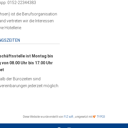
pp: 0152-22344383
sen) ist die Berufsorganisation
 vertreten wir die Interessen
e Hotellerie.
NGSZEITEN
schäftsstelle ist Montag bis
g von 08.00 Uhr bis 17.00 Uhr
et
lb der Bürozeiten sind
ereinbarungen jederzeit möglich.
Diese Website wurde erstellt von
FIZ soft
, umgesetzt mit
TYPO3