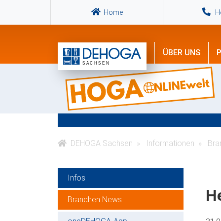
Home
Ho
ÜBER UNS
P
DEHOGA Sachsen
Informationen
Bra
Infos
H
Branchen News