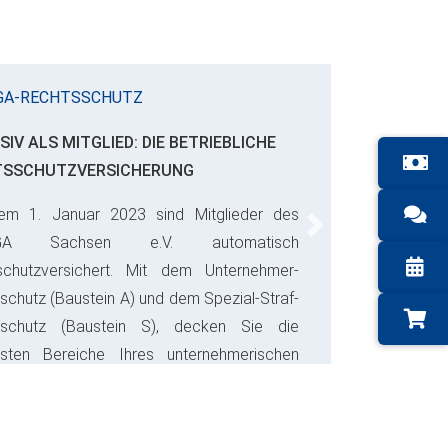
GA-RECHTSSCHUTZ
SIV ALS MITGLIED: DIE BETRIEBLICHE
TSSCHUTZVERSICHERUNG
em 1. Januar 2023 sind Mitglieder des
Next
GA Sachsen e.V. automatisch
schutzversichert. Mit dem Unternehmer-
schutz (Baustein A) und dem Spezial-Straf-
sschutz (Baustein S), decken Sie die
gsten Bereiche Ihres unternehmerischen
s ab und sparen bares Geld.