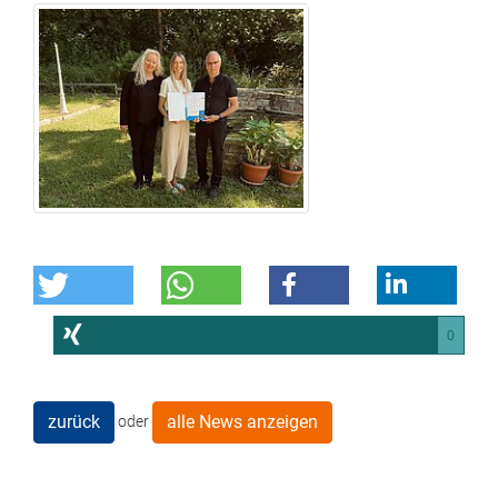
0
zurück
alle News anzeigen
oder