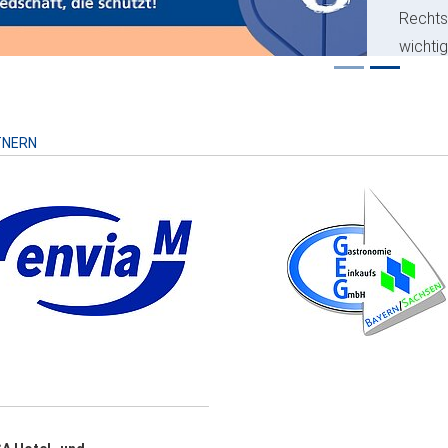
Recht
wichti
Risiko
TNERN