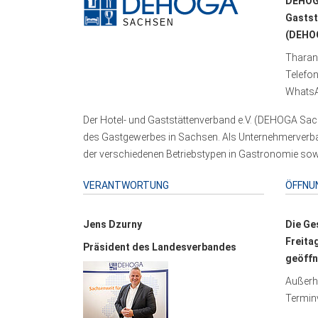
DEHOG
Gastst
(DEHOG
Tharand
Telefo
WhatsA
Der Hotel- und Gaststättenverband e.V. (DEHOGA Sach
des Gastgewerbes in Sachsen. Als Unternehmerverband
der verschiedenen Betriebstypen in Gastronomie sowi
VERANTWORTUNG
ÖFFNU
Jens Dzurny
Die Ge
Freita
Präsident des Landesverbandes
geöffn
Außerha
Terminv