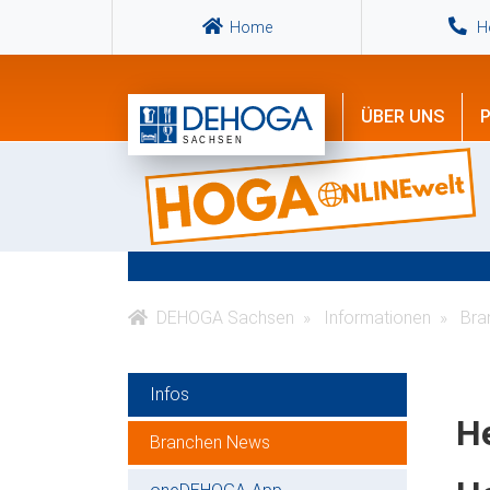
Home
Ho
ÜBER UNS
P
DEHOGA Sachsen
Informationen
Bra
Infos
He
Branchen News