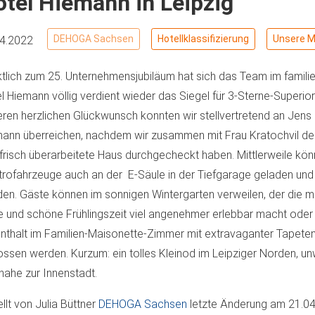
tel Hiemann in Leipzig
DEHOGA Sachsen
Hotellklassifizierung
Unsere Mi
04.2022
tlich zum 25. Unternehmensjubiläum hat sich das Team im famili
l Hiemann völlig verdient wieder das Siegel für 3-Sterne-Superior 
ren herzlichen Glückwunsch konnten wir stellvertretend an Jens
ann überreichen, nachdem wir zusammen mit Frau Kratochvil der
frisch überarbeitete Haus durchgecheckt haben. Mittlerweile kö
trofahrzeuge auch an der E-Säule in der Tiefgarage geladen und
en. Gäste können im sonnigen Wintergarten verweilen, der die
e und schöne Frühlingszeit viel angenehmer erlebbar macht oder
nthalt im Familien-Maisonette-Zimmer mit extravaganter Tapete
ssen werden. Kurzum: ein tolles Kleinod im Leipziger Norden, u
nahe zur Innenstadt.
ellt von
Julia Büttner
DEHOGA Sachsen
letzte Änderung am
21.04