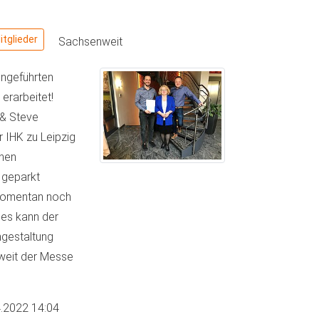
tglieder
Sachsenweit
engeführten
erarbeitet!
 & Steve
 IHK zu Leipzig
nnen
 geparkt
 momentan noch
 es kann der
ngestaltung
nweit der Messe
.2022 14:04