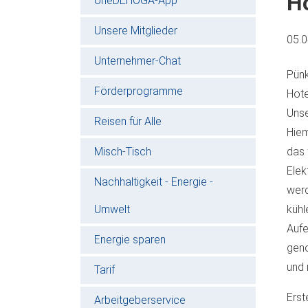
Ho
oneDEHOGA-App
Unsere Mitglieder
05.
Unternehmer-Chat
Pünk
Förderprogramme
Hote
Unse
Reisen für Alle
Hiem
Misch-Tisch
das 
Elek
Nachhaltigkeit - Energie -
werd
Umwelt
kühl
Aufe
Energie sparen
geno
und 
Tarif
Erst
Arbeitgeberservice