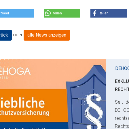
tweet
teilen
teilen
oder
rück
alle News anzeigen
DEHO
EXKLU
RECH
Seit d
ious
DEHO
rechts
Rechts