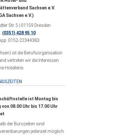
A Hotel- und
ättenverband Sachsen e.V.
A Sachsen e.V.)
ter Str. 5 | 01159 Dresden
n:
(0351) 428 95 10
pp: 0152-22344383
sen) ist die Berufsorganisation
 vertreten wir die Interessen
e Hotellerie.
NGSZEITEN
schäftsstelle ist Montag bis
g von 08.00 Uhr bis 17.00 Uhr
et
lb der Bürozeiten sind
ereinbarungen jederzeit möglich.