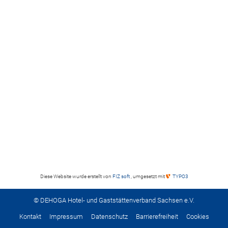
Diese Website wurde erstellt von
FIZ soft
, umgesetzt mit
TYPO3
© DEHOGA Hotel- und Gaststättenverband Sachsen e.V.
Kontakt
Impressum
Datenschutz
Barrierefreiheit
Cookies