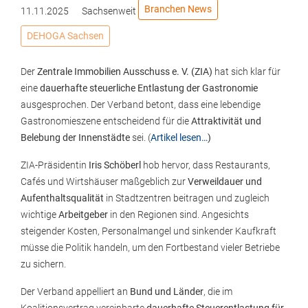
Branchen News
11.11.2025
Sachsenweit
DEHOGA Sachsen
Der
Zentrale Immobilien Ausschuss e. V. (ZIA)
hat sich klar für
eine
dauerhafte steuerliche Entlastung der Gastronomie
ausgesprochen. Der Verband betont, dass eine lebendige
Gastronomieszene entscheidend für die
Attraktivität und
Belebung der Innenstädte
sei. (
Artikel lesen…
)
ZIA-Präsidentin
Iris Schöberl
hob hervor, dass Restaurants,
Cafés und Wirtshäuser maßgeblich zur
Verweildauer und
Aufenthaltsqualität
in Stadtzentren beitragen und zugleich
wichtige
Arbeitgeber
in den Regionen sind. Angesichts
steigender Kosten, Personalmangel und sinkender Kaufkraft
müsse die Politik handeln, um den Fortbestand vieler Betriebe
zu sichern.
Der Verband appelliert an
Bund und Länder
, die im