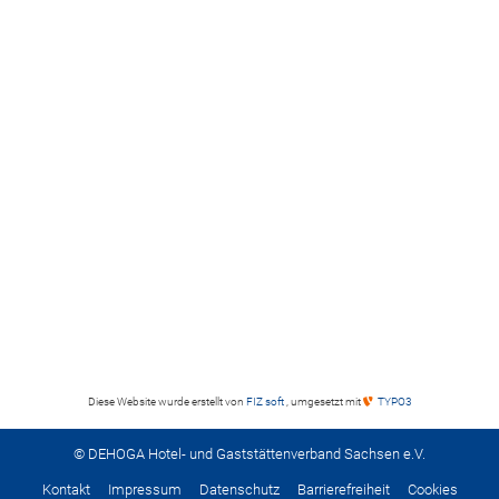
Diese Website wurde erstellt von
FIZ soft
, umgesetzt mit
TYPO3
© DEHOGA Hotel- und Gaststättenverband Sachsen e.V.
Kontakt
Impressum
Datenschutz
Barrierefreiheit
Cookies