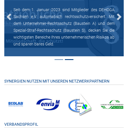
Seit dem 1. Januar 2023 sind Mitglieder des DEHOGA
Sachsen e.V. automatisch rechtsschutzversichert. Mit
Previous
Next
dem Unternehmer-Rechtsschutz (Baustein A) und dem
Spezial-Straf-Rechtsschutz (Baustein S), decken Sie die
wichtigsten Bereiche Ihres unternehmerischen Risikos ab
und sparen bares Geld.
SYNERGIEN NUTZEN MIT UNSEREN NETZWERKPARTNERN
VERBANDSPROFIL