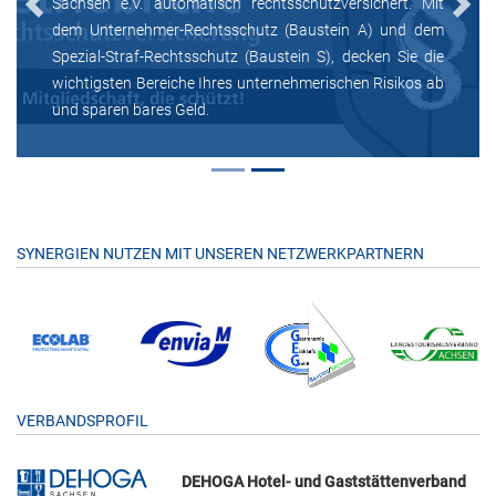
Sachsen e.V. automatisch rechtsschutzversichert. Mit
Previous
Next
dem Unternehmer-Rechtsschutz (Baustein A) und dem
Spezial-Straf-Rechtsschutz (Baustein S), decken Sie die
wichtigsten Bereiche Ihres unternehmerischen Risikos ab
und sparen bares Geld.
SYNERGIEN NUTZEN MIT UNSEREN NETZWERKPARTNERN
VERBANDSPROFIL
DEHOGA Hotel- und Gaststättenverband