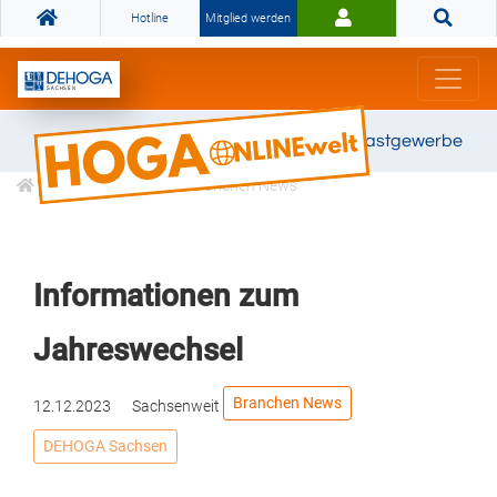
Hotline
Mitglied werden
Gemeinsam stark für das Gastgewerbe
Informationen
Branchen News
Informationen zum
Jahreswechsel
Branchen News
12.12.2023
Sachsenweit
DEHOGA Sachsen