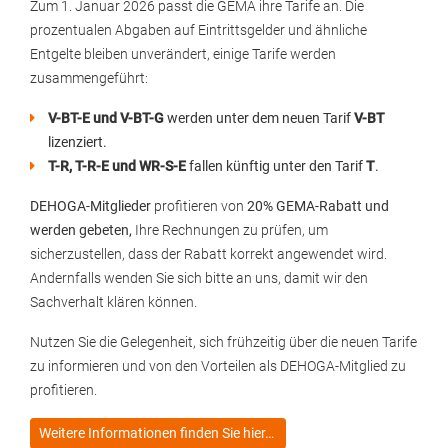
Zum 1. Januar 2026 passt die GEMA ihre Tarife an. Die
prozentualen Abgaben auf Eintrittsgelder und ähnliche
Entgelte bleiben unverändert, einige Tarife werden
zusammengeführt:
V-BT-E und V-BT-G
werden unter dem neuen Tarif
V-BT
lizenziert.
T-R, T-R-E und WR-S-E
fallen künftig unter den Tarif
T
.
DEHOGA-Mitglieder
profitieren von
20% GEMA-Rabatt und
werden gebeten,
Ihre Rechnungen zu prüfen, um
sicherzustellen, dass der Rabatt korrekt angewendet wird.
Andernfalls wenden Sie sich bitte an uns, damit wir den
Sachverhalt klären können.
Nutzen Sie die Gelegenheit, sich frühzeitig über die neuen Tarife
zu informieren und von den Vorteilen als DEHOGA-Mitglied zu
profitieren.
Weitere Informationen finden Sie hier…