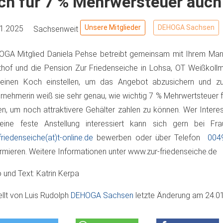
ch für 7 % Mehrwersteuer auch
Unsere Mitglieder
DEHOGA Sachsen
01.2025
Sachsenweit
GA Mitglied Daniela Pehse betreibt gemeinsam mit Ihrem Man
hof und die Pension Zur Friedenseiche in Lohsa, OT Weißkol
 einen Koch einstellen, um das Angebot abzusichern und zu 
rnehmerin weiß sie sehr genau, wie wichtig 7 % Mehrwertsteuer f
n, um noch attraktivere Gehälter zahlen zu können. Wer Intere
 eine feste Anstellung interessiert kann sich gern bei Fr
friedenseiche(at)t-online.de
bewerben oder über Telefon
004
rmieren. Weitere Informationen unter www.zur-friedenseiche.de
 und Text: Katrin Kerpa
ellt von
Luis Rudolph
DEHOGA Sachsen
letzte Änderung am
24.0