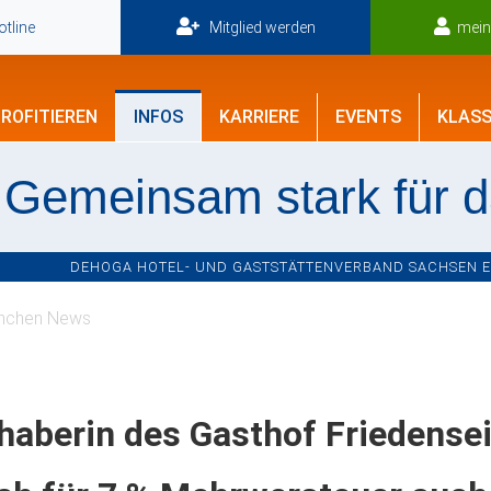
tline
Mitglied werden
mei
ROFITIEREN
INFOS
KARRIERE
EVENTS
KLASS
Gemeinsam stark für 
DEHOGA HOTEL- UND GASTSTÄTTENVERBAND SACHSEN E.V
nchen News
haberin des Gasthof Friedensei