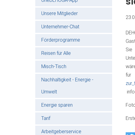
si
oneDEHOGA-App
Unsere Mitglieder
23.
Unternehmer-Chat
DEHO
Förderprogramme
Gast
Sie
Reisen für Alle
Unte
Misch-Tisch
wäre
für
Nachhaltigkeit - Energie -
zur_
Umwelt
info
Energie sparen
Foto
Tarif
Erst
Arbeitgeberservice