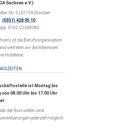
A Sachsen e.V.)
ter Str. 5 | 01159 Dresden
n:
(0351) 428 95 10
pp: 0152-22344383
sen) ist die Berufsorganisation
 vertreten wir die Interessen
e Hotellerie.
NGSZEITEN
schäftsstelle ist Montag bis
g von 08.00 Uhr bis 17.00 Uhr
et
lb der Bürozeiten sind
ereinbarungen jederzeit möglich.