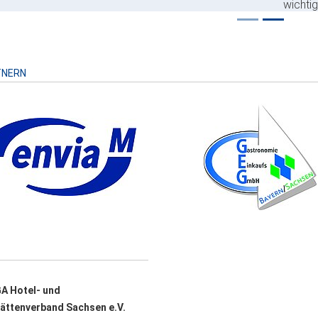
wichti
Risiko
TNERN
A Hotel- und
ättenverband Sachsen e.V.