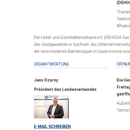
(DEHOG
Tharand
Telefo
WhatsA
Der Hotel- und Gaststättenverband e.V. (DEHOGA Sach
des Gastgewerbes in Sachsen. Als Unternehmerverband
der verschiedenen Betriebstypen in Gastronomie sowi
VERANTWORTUNG
ÖFFNU
Jens Dzurny
Die Ge
Freita
Präsident des Landesverbandes
geöffn
Außerha
Terminv
E-MAIL SCHREIBEN