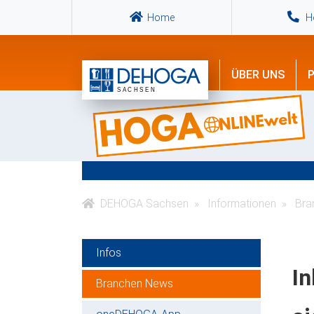
Home
Ho
ÜBER UNS
P
DEHOGA Sachsen
Informationen
Bra
Infos
In
Branchen News