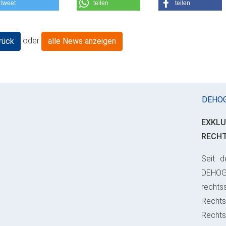
tweet
teilen
teilen
oder
rück
alle News anzeigen
DEHO
EXKLU
RECH
Seit d
ious
DEHO
rechts
Rechts
Recht