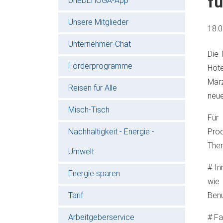
fü
oneDEHOGA-App
Unsere Mitglieder
18.
Unternehmer-Chat
Die 
Förderprogramme
Hote
März
Reisen für Alle
neue
Misch-Tisch
Für
Nachhaltigkeit - Energie -
Pro
The
Umwelt
# In
Energie sparen
wie
Tarif
Benu
Arbeitgeberservice
# Fa