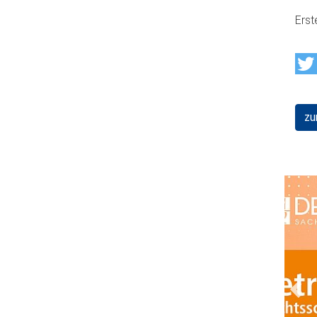
Erst
zu
Prev