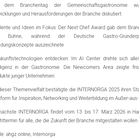
 dem Branchentag der Gemeinschaftsgastronomie wur
icklungen und Herausforderungen der Branche diskutiert.
alente und Ideen im Fokus: Der Next Chef Award gab dem Bra
e Bühne, während der Deutsche Gastro-Gründerpr
dungskonzepte auszeichnete.
kunftstechnologien entdecken: Im AI Center drehte sich alle
elligenz in der Gastronomie. Die Newcomers Area zeigte fri
ukte junger Unternehmen.
dieser Themenvielfalt bestätigte die INTERNORGA 2025 ihren Sta
tform für Inspiration, Networking und Weiterbildung im Außer-aus
nächste INTERNORGA findet vom 13. bis 17. März 2026 in Ham
chttermin für alle, die die Zukunft der Branche mitgestalten wollen.
le: ahgz online, Internorga