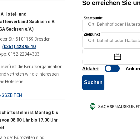
A Hotel- und
ättenverband Sachsen e.V.
A Sachsen e.V.)
ter Str. 5 | 01159 Dresden
n:
(0351) 428 95 10
pp: 0152-22344383
sen) ist die Berufsorganisation
 vertreten wir die Interessen
e Hotellerie.
NGSZEITEN
schäftsstelle ist Montag bis
g von 08.00 Uhr bis 17.00 Uhr
et
lb der Bürozeiten sind