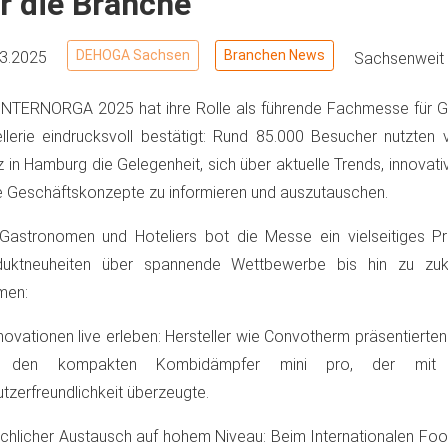
r die Branche
DEHOGA Sachsen
Branchen News
03.2025
Sachsenweit
INTERNORGA 2025 hat ihre Rolle als führende Fachmesse für 
llerie eindrucksvoll bestätigt: Rund 85.000 Besucher nutzten 
 in Hamburg die Gelegenheit, sich über aktuelle Trends, innovat
 Geschäftskonzepte zu informieren und auszutauschen.
 Gastronomen und Hoteliers bot die Messe ein vielseitiges 
duktneuheiten über spannende Wettbewerbe bis hin zu zuk
men:
novationen live erleben: Hersteller wie Convotherm präsentiert
 den kompakten Kombidämpfer mini pro, der mit 
tzerfreundlichkeit überzeugte.
chlicher Austausch auf hohem Niveau: Beim Internationalen Fo