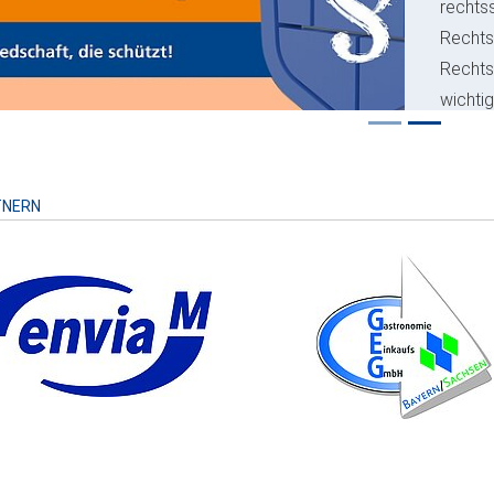
rechts
Rechts
Recht
wichti
Risiko
TNERN