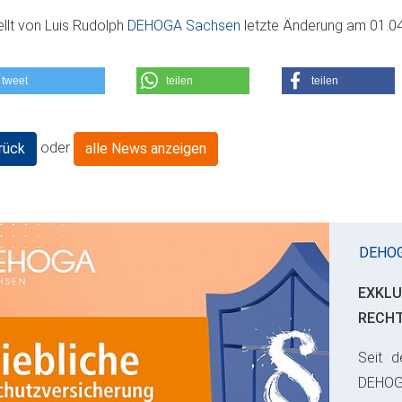
ellt von
Luis Rudolph
DEHOGA Sachsen
letzte Änderung am
01.0
tweet
teilen
teilen
oder
rück
alle News anzeigen
DEHO
EXKLU
RECH
Seit d
ious
DEHO