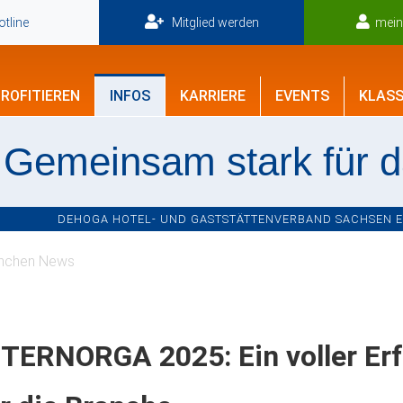
tline
Mitglied werden
mei
ROFITIEREN
INFOS
KARRIERE
EVENTS
KLASS
Gemeinsam stark für 
DEHOGA HOTEL- UND GASTSTÄTTENVERBAND SACHSEN E.V
nchen News
TERNORGA 2025: Ein voller Er