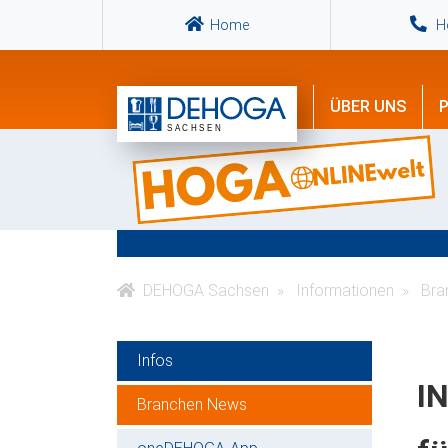
Home
Ho
ÜBER UNS
P
DEHOGA Sachsen
Informationen
Bra
Infos
IN
Branchen News