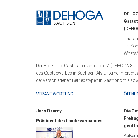
DEHOG
Gastst
(DEHOG
Tharand
Telefo
WhatsA
Der Hotel- und Gaststättenverband e.V. (DEHOGA Sach
des Gastgewerbes in Sachsen. Als Unternehmerverband
der verschiedenen Betriebstypen in Gastronomie sowi
VERANTWORTUNG
ÖFFNU
Jens Dzurny
Die Ge
Freita
Präsident des Landesverbandes
geöffn
Außerha