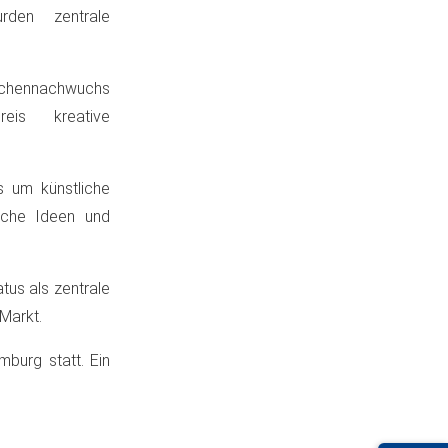
den zentrale
nchennachwuchs
eis kreative
s um künstliche
sche Ideen und
tus als zentrale
-Markt.
burg statt. Ein