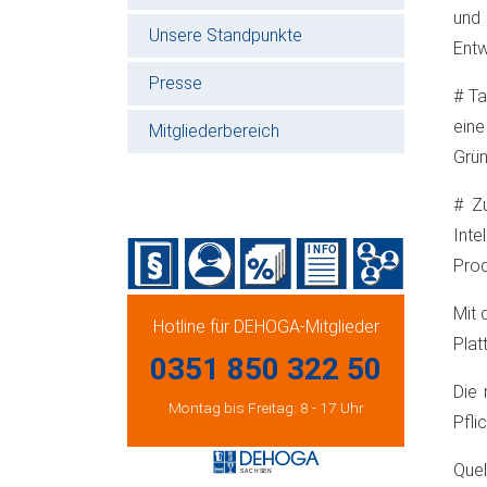
und
Unsere Standpunkte
Entw
Presse
# T
ein
Mitgliederbereich
Grün
# Zu
Int
Prod
Mit 
Hotline für DEHOGA-Mitglieder
Plat
0351 850 322 50
Die 
Montag bis Freitag: 8 - 17 Uhr
Pfli
Quel