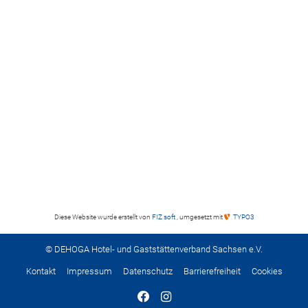
Diese Website wurde erstellt von
FIZ soft
, umgesetzt mit
TYPO3
© DEHOGA Hotel- und Gaststättenverband Sachsen e.V.
Kontakt
Impressum
Datenschutz
Barrierefreiheit
Cookies