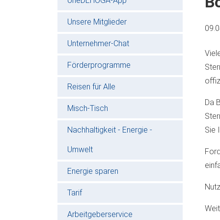
Bo
oneDEHOGA-App
Unsere Mitglieder
09.
Unternehmer-Chat
Viel
Förderprogramme
Ster
offiz
Reisen für Alle
Da B
Misch-Tisch
Ster
Nachhaltigkeit - Energie -
Sie 
Umwelt
Ford
einf
Energie sparen
Nutz
Tarif
Weit
Arbeitgeberservice