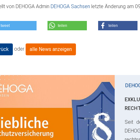
ellt von
DEHOGA Admin
DEHOGA Sachsen
letzte Änderung am
09
tweet
teilen
teilen
oder
rück
alle News anzeigen
DEHO
EXKLU
RECH
Seit d
ious
DEHO
rechts