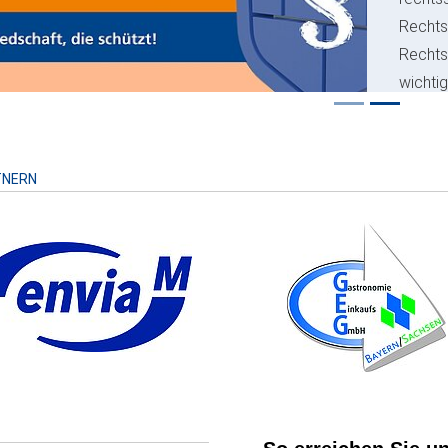
Rechts
Recht
wichti
Risiko
TNERN