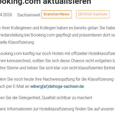
oking.com aktualisieren
Branchen News
DEHOGA Sachsen
04.2026
Sachsenweit
e Ihrer Kolleginnen und Kollegen haben es bereits getan: Sie habe
nedarstellung bei Booking.com gepflegt und präsentieren dort sic
ielle Klassifizierung.
ooking.com künftig nur noch Hotels mit offizieller Hotelklassifizi
nen kennzeichnet, sollten Sie sich diese Chance nicht entgehen l
Ihre Sterne und heben Sie sich klar von nicht klassifizierten Betri
ern Sie noch heute Ihre Nachweisquittung für die Klassifizierung
ach per E-Mail an
wiberg(at)dehoga-sachsen.de
.
en Sie die Gelegenheit, Qualität sichtbar zu machen!
ere Informationen zur Hotelklassifizierung finden Sie auf unserer