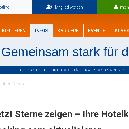
tline
Mitglied werden
mei
ROFITIEREN
INFOS
KARRIERE
EVENTS
KLASS
Gemeinsam stark für 
DEHOGA HOTEL- UND GASTSTÄTTENVERBAND SACHSEN E.V
nchen News
tzt Sterne zeigen – Ihre Hotelk