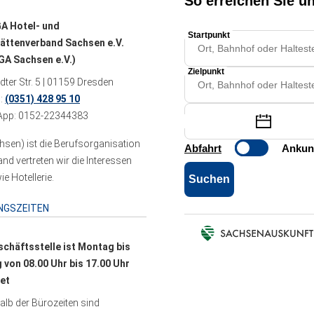
A Hotel- und
ättenverband Sachsen e.V.
A Sachsen e.V.)
ter Str. 5 | 01159 Dresden
n:
(0351) 428 95 10
pp: 0152-22344383
sen) ist die Berufsorganisation
 vertreten wir die Interessen
e Hotellerie.
NGSZEITEN
schäftsstelle ist Montag bis
g von 08.00 Uhr bis 17.00 Uhr
et
lb der Bürozeiten sind