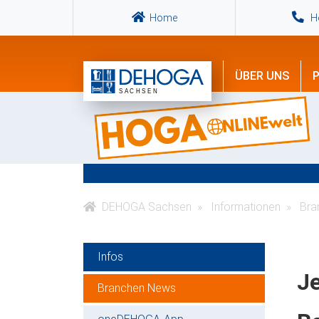
Home
Ho
ÜBER UNS
P
DEHOGA Sachsen
Informationen
Bra
Infos
Je
Branchen News