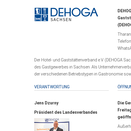
DEHOG
Gastst
(DEHOG
Tharand
Telefo
WhatsA
Der Hotel- und Gaststättenverband e.V. (DEHOGA Sach
des Gastgewerbes in Sachsen. Als Unternehmerverband
der verschiedenen Betriebstypen in Gastronomie sowi
VERANTWORTUNG
ÖFFNU
Jens Dzurny
Die Ge
Freita
Präsident des Landesverbandes
geöffn
Außerha