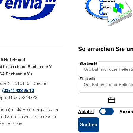
A Hotel- und
ättenverband Sachsen e.V.
A Sachsen e.V.)
ter Str. 5 | 01159 Dresden
n:
(0351) 428 95 10
pp: 0152-22344383
sen) ist die Berufsorganisation
 vertreten wir die Interessen
e Hotellerie.