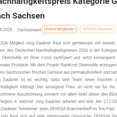
chhaltigkeitspreis Kategorie 
ach Sachsen
Unsere Mitglieder
DEHOGA Sachsen
10.2025
Sachsenweit
OGA Mitglied Jörg Daubner freut sich gemeinsam mit seinem
nn des Deutschen Nachhaltigkeitspreises 2026 in der Kategor
 Obermühle ist Slow Food zertifiziert und setzt konsequent
onaler Produkte. Mit dem Projekt RainKost Obermühle erzeugen 
re Gastronomen frisches Gemüse aus permakulturellem und na
g Daubner ist es wichtig, dass sein Team seine Visionen vo
haltigkeit mitträgt. Der errungene Preis ist nicht nur für Ihn
kommene Auszeichnung, sondern vor allem lenkt dieser den Blick
Region, in welcher Jörg Daubner arbeitet und lebt. Am 2.12.20
 Daubner Teilnehmer beim DEHOGA Branchentreff im Trixi Park
 und freut sich auf viele interessante Gespräche. DEHOGA Sac