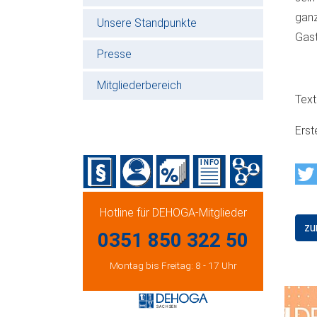
gan
Unsere Standpunkte
Gas
Presse
Mitgliederbereich
Text
Erst
Hotline für DEHOGA-Mitglieder
zu
0351 850 322 50
Montag bis Freitag: 8 - 17 Uhr