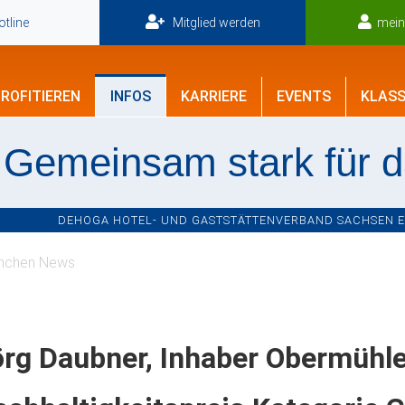
tline
Mitglied werden
mei
ROFITIEREN
INFOS
KARRIERE
EVENTS
KLASS
Gemeinsam stark für 
DEHOGA HOTEL- UND GASTSTÄTTENVERBAND SACHSEN E.V
nchen News
rg Daubner, Inhaber Obermühle