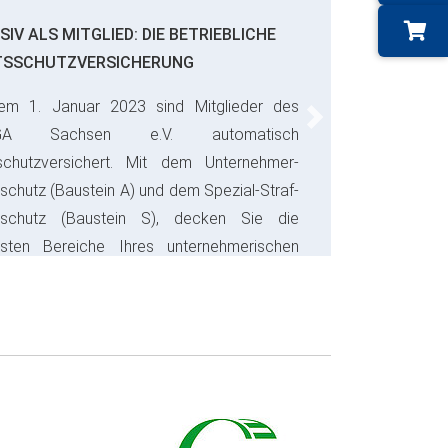
SIV ALS MITGLIED: DIE BETRIEBLICHE
TSSCHUTZVERSICHERUNG
em 1. Januar 2023 sind Mitglieder des
Next
GA Sachsen e.V. automatisch
schutzversichert. Mit dem Unternehmer-
schutz (Baustein A) und dem Spezial-Straf-
sschutz (Baustein S), decken Sie die
gsten Bereiche Ihres unternehmerischen
s ab und sparen bares Geld.