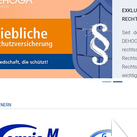
EXKLU
RECH
Seit d
ious
DEHO
rechts
Rechts
Recht
wichti
Risiko
TNERN