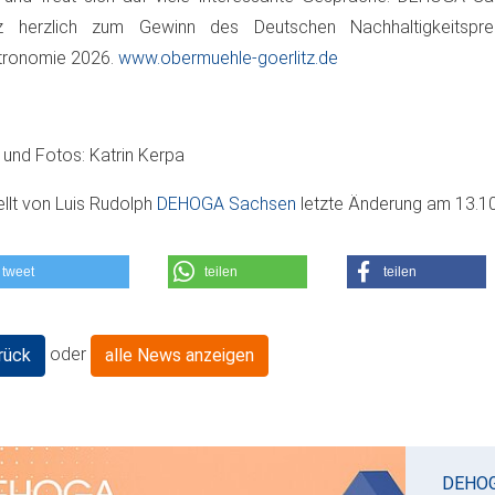
z herzlich zum Gewinn des Deutschen Nachhaltigkeitspre
tronomie 2026.
www.obermuehle-goerlitz.de
 und Fotos: Katrin Kerpa
ellt von
Luis Rudolph
DEHOGA Sachsen
letzte Änderung am
13.1
tweet
teilen
teilen
oder
rück
alle News anzeigen
DEHO