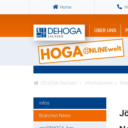
Home
Ho
ÜBER UNS
P
DEHOGA Sachsen
Informationen
Bra
Infos
Jö
Branchen News