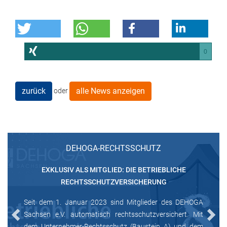
0
zurück
alle News anzeigen
oder
DEHOGA-RECHTSSCHUTZ
EXKLUSIV ALS MITGLIED: DIE BETRIEBLICHE
RECHTSSCHUTZVERSICHERUNG
Seit dem 1. Januar 2023 sind Mitglieder des DEHOGA
Sachsen e.V. automatisch rechtsschutzversichert. Mit
Previous
Next
dem Unternehmer-Rechtsschutz (Baustein A) und dem