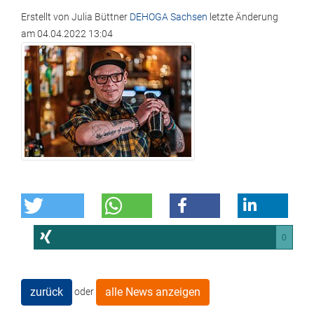
Erstellt von
Julia Büttner
DEHOGA Sachsen
letzte Änderung
am
04.04.2022 13:04
0
zurück
alle News anzeigen
oder