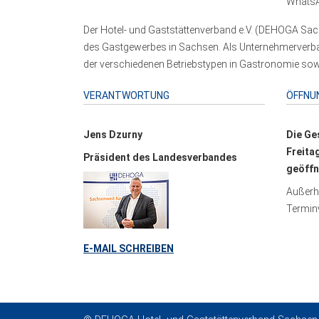
WhatsA
Der Hotel- und Gaststättenverband e.V. (DEHOGA Sach
des Gastgewerbes in Sachsen. Als Unternehmerverband
der verschiedenen Betriebstypen in Gastronomie sowi
VERANTWORTUNG
ÖFFNU
Jens Dzurny
Die Ge
Freita
Präsident des Landesverbandes
geöffn
Außerha
Terminv
E-MAIL SCHREIBEN