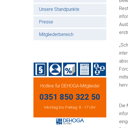
Bell
Rest
Unsere Standpunkte
info
Presse
Ausb
erst
Mitgliederbereich
„Sch
inte
absc
Förd
mitt
herv
Hotline für DEHOGA-Mitglieder
0351 850 322 50
Die 
Montag bis Freitag: 8 - 17 Uhr
info
eing