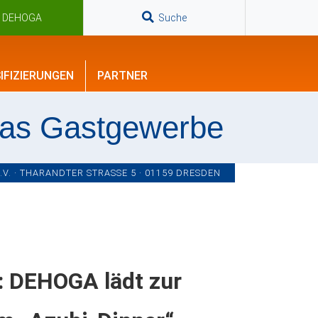
n DEHOGA
Suche
IFIZIERUNGEN
PARTNER
das Gastgewerbe
. · THARANDTER STRASSE 5 · 01159 DRESDEN
: DEHOGA lädt zur