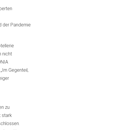
perten
nd der Pandemie
tellerie
 nicht
ONIA
 „Im Gegenteil,
eiger
en zu
 stark
schlossen.