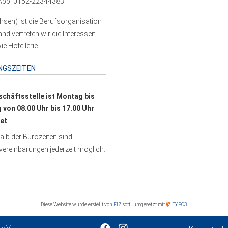
pp: 0152-22344383
sen) ist die Berufsorganisation
 vertreten wir die Interessen
e Hotellerie.
NGSZEITEN
schäftsstelle ist Montag bis
g von 08.00 Uhr bis 17.00 Uhr
et
lb der Bürozeiten sind
ereinbarungen jederzeit möglich.
Diese Website wurde erstellt von
FIZ soft
, umgesetzt mit
TYPO3