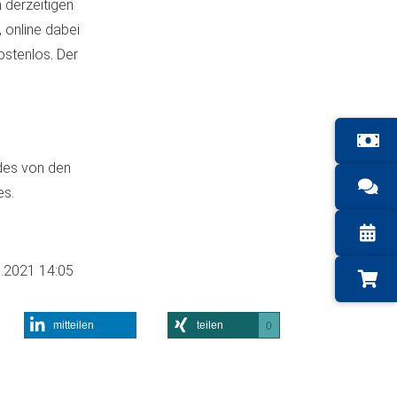
 derzeitigen
 online dabei
kostenlos. Der
 des von den
es.
.2021 14:05
mitteilen
teilen
0