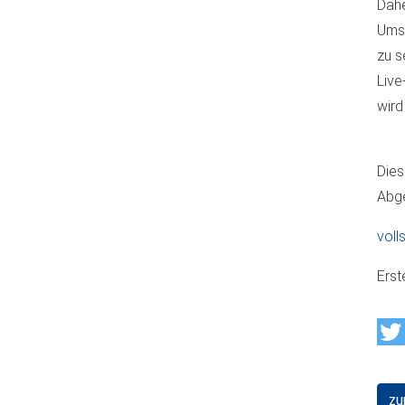
Dahe
Umst
zu s
Live
wird
Dies
Abge
voll
Erst
zu