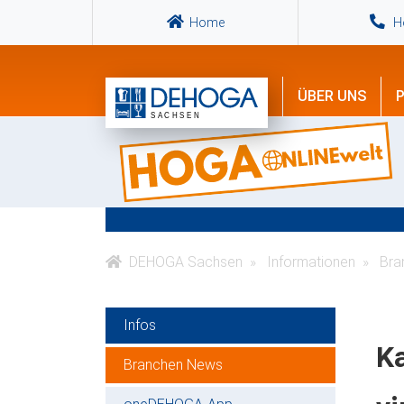
Home
Ho
ÜBER UNS
P
DEHOGA Sachsen
Informationen
Bra
Infos
Ka
Branchen News