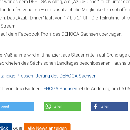
r war es dem DEHOGA wichtig, am „Azubi-Dinner“ auch unter den
änden festzuhalten – und zusätzlich die Möglichkeit zu schaffen,
ein. Das „Azubi-Dinner“ läuft von 17 bis 21 Uhr. Die Teilnahme ist 
-Stream
 auf dem Facebook-Profil des DEHOGA Sachsen übertragen.
e Maßnahme wird mitfinanziert aus Steuermitteln auf Grundlage
ordneten des Sächsischen Landtages beschlossenen Haushalt
ständige Pressemitteilung des DEHOGA Sachsen
ellt von
Julia Büttner
DEHOGA Sachsen
letzte Änderung am
05.05
tweet
teilen
teilen
oder
rück
alle News anzeigen