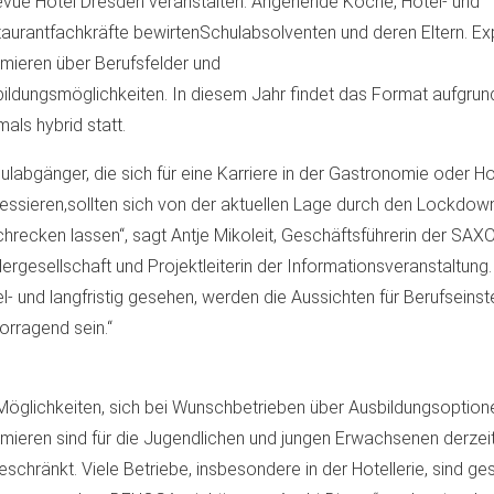
evue Hotel Dresden veranstalten. Angehende Köche, Hotel- und
aurantfachkräfte bewirtenSchulabsolventen und deren Eltern. Ex
rmieren über Berufsfelder und
ildungsmöglichkeiten. In diesem Jahr findet das Format aufgru
mals hybrid statt.
ulabgänger, die sich für eine Karriere in der Gastronomie oder Ho
ressieren,sollten sich von der aktuellen Lage durch den Lockdown
hrecken lassen“, sagt Antje Mikoleit, Geschäftsführerin der SAX
ergesellschaft und Projektleiterin der Informationsveranstaltung.
el- und langfristig gesehen, werden die Aussichten für Berufseinst
orragend sein.“
Möglichkeiten, sich bei Wunschbetrieben über Ausbildungsoption
rmieren sind für die Jugendlichen und jungen Erwachsenen derzeit
eschränkt. Viele Betriebe, insbesondere in der Hotellerie, sind ge