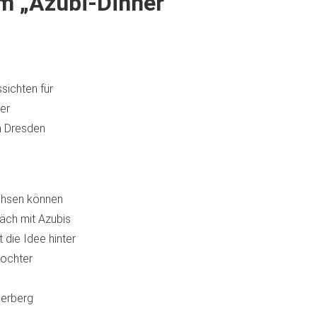
im „Azubi-Dinner“
sichten für
der
n Dresden
achsen können
räch mit Azubis
 die Idee hinter
tochter
derberg