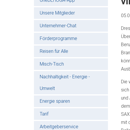
vi
oneDEHOGA-App
Unsere Mitglieder
05.
Unternehmer-Chat
Dres
Über
Förderprogramme
Beru
Reisen für Alle
Bran
könn
Misch-Tisch
Ausb
Nachhaltigkeit - Energie -
Die 
Umwelt
sich
und 
Energie sparen
dem 
Tarif
SAX
mit 
Arbeitgeberservice