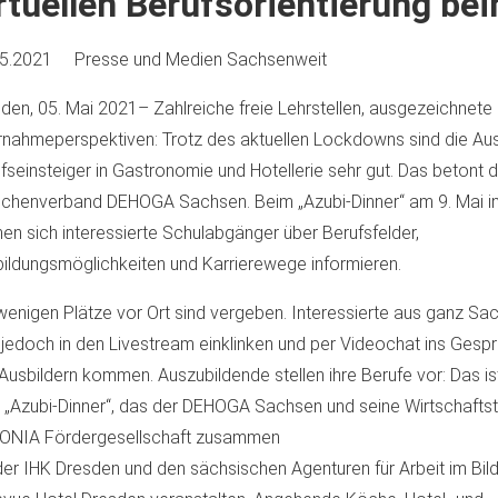
rtuellen Berufsorientierung be
05.2021
Presse und Medien
Sachsenweit
den, 05. Mai 2021– Zahlreiche freie Lehrstellen, ausgezeichnete
nahmeperspektiven: Trotz des aktuellen Lockdowns sind die Aus
fseinsteiger in Gastronomie und Hotellerie sehr gut. Das betont 
chenverband DEHOGA Sachsen. Beim „Azubi-Dinner“ am 9. Mai i
en sich interessierte Schulabgänger über Berufsfelder,
ildungsmöglichkeiten und Karrierewege informieren.
wenigen Plätze vor Ort sind vergeben. Interessierte aus ganz S
 jedoch in den Livestream einklinken und per Videochat ins Gesp
Ausbildern kommen. Auszubildende stellen ihre Berufe vor: Das ist
„Azubi-Dinner“, das der DEHOGA Sachsen und seine Wirtschafts
ONIA Fördergesellschaft zusammen
der IHK Dresden und den sächsischen Agenturen für Arbeit im Bil