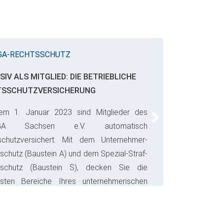
GA-RECHTSSCHUTZ
SIV ALS MITGLIED: DIE BETRIEBLICHE
TSSCHUTZVERSICHERUNG
em 1. Januar 2023 sind Mitglieder des
Next
GA Sachsen e.V. automatisch
schutzversichert. Mit dem Unternehmer-
schutz (Baustein A) und dem Spezial-Straf-
sschutz (Baustein S), decken Sie die
gsten Bereiche Ihres unternehmerischen
s ab und sparen bares Geld.