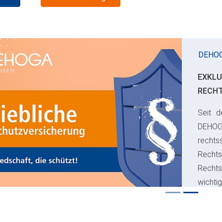
DEHO
EXKLU
RECH
Seit d
ious
DEHO
rechts
Rechts
Recht
wichti
Risiko