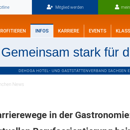
tline
Mitglied werden
mei
ROFITIEREN
INFOS
KARRIERE
EVENTS
KLASS
Gemeinsam stark für 
DEHOGA HOTEL- UND GASTSTÄTTENVERBAND SACHSEN E.V
nchen News
rrierewege in der Gastronomie