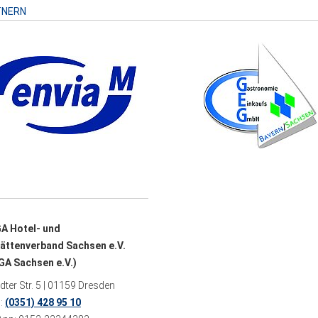
TNERN
A Hotel- und
ättenverband Sachsen e.V.
A Sachsen e.V.)
ter Str. 5 | 01159 Dresden
n:
(0351) 428 95 10