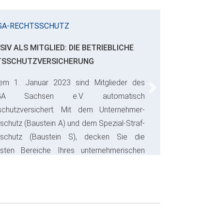
GA-RECHTSSCHUTZ
SIV ALS MITGLIED: DIE BETRIEBLICHE
TSSCHUTZVERSICHERUNG
em 1. Januar 2023 sind Mitglieder des
Next
GA Sachsen e.V. automatisch
schutzversichert. Mit dem Unternehmer-
schutz (Baustein A) und dem Spezial-Straf-
sschutz (Baustein S), decken Sie die
gsten Bereiche Ihres unternehmerischen
s ab und sparen bares Geld.