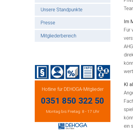
Priv
Team
Unsere Standpunkte
Im M
Presse
Für 
Mitgliederbereich
vers
AHGZ
dire
könn
wert
KI a
Hotline für DEHOGA-Mitglieder
Ange
0351 850 322 50
Fach
spie
Montag bis Freitag: 8 - 17 Uhr
könn
ein 