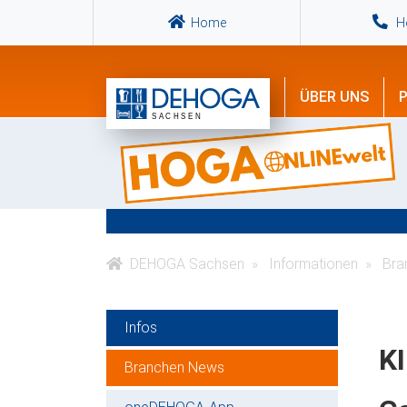
Home
Ho
ÜBER UNS
P
DEHOGA Sachsen
Informationen
Bra
Infos
KI
Branchen News