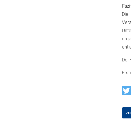
Fazi
Die 
Verä
Unte
ergä
entl
Der 
Erst
zu