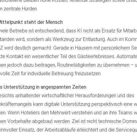
athotellerie bleiben hohe Kosten, fehlende Strategien sowie Unsi
 zentrale Hürden.
ittelpunkt steht der Mensch
viele Betriebe ist entscheidend, dass KI nicht als Ersatz für Mitar
tanden wird, sondern als Werkzeug zur Entlastung. Auch im Kom
 wird deutlich gemacht: Gerade in Häusern mit persönlichem Ser
kte Kontakt ein wesentlicher Teil des Gästeerlebnisses. Automat
en jedoch dazu beitragen, Routinetätigkeiten zu übernehmen – 
volle Zeit für individuelle Betreuung freizusetzen.
ls Unterstützung in angespannten Zeiten
sichts anhaltender wirtschaftlicher Herausforderungen und des
kräftemangels kann digitale Unterstützung perspektivisch eine w
len. Wenn Hoteliers den Mehrwert verstehen und an ihre Teams w
en Vorbehalte abgebaut werden. Ziel ist nicht technische Domin
sinnvoller Einsatz, der Arbeitsabläufe erleichtert und die Servicequa