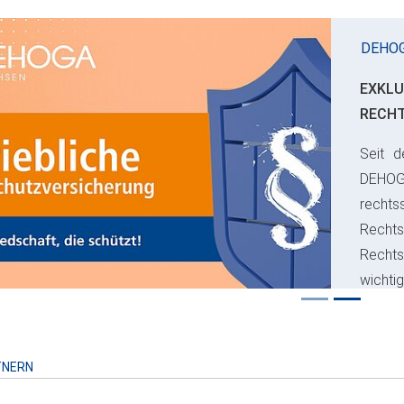
DEHO
EXKLU
RECH
Seit d
ious
DEHO
rechts
Rechts
Recht
wichti
Risiko
TNERN