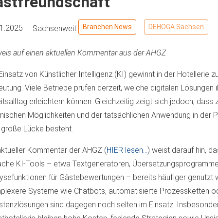
astfreundschaft
Branchen News
DEHOGA Sachsen
11.2025
Sachsenweit
eis auf einen aktuellen Kommentar aus der AHGZ
Einsatz von Künstlicher Intelligenz (KI) gewinnt in der Hotellerie
utung. Viele Betriebe prüfen derzeit, welche digitalen Lösungen 
itsalltag erleichtern können. Gleichzeitig zeigt sich jedoch, das
nischen Möglichkeiten und der tatsächlichen Anwendung in der Pr
 große Lücke besteht.
aktueller Kommentar der AHGZ (
HIER lesen…
) weist darauf hin, d
ache KI-Tools – etwa Textgeneratoren, Übersetzungsprogramm
ysefunktionen für Gästebewertungen – bereits häufiger genutzt 
lexere Systeme wie Chatbots, automatisierte Prozessketten o
stenzlösungen sind dagegen noch selten im Einsatz. Insbesonder