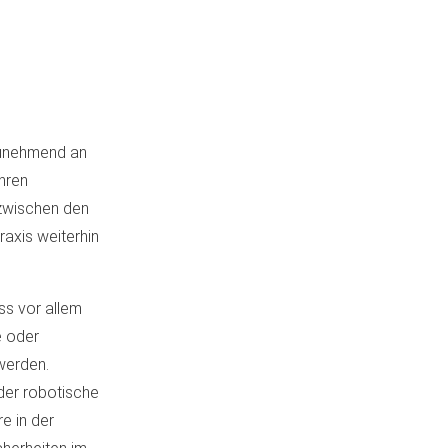
 zunehmend an
ihren
s zwischen den
axis weiterhin
ass vor allem
e oder
werden.
der robotische
e in der