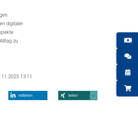
igen
n digitaler
Aspekte
lltag zu
.11.2025 13:11
mitteilen
teilen
0