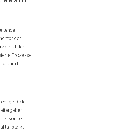
cherheiten im
beitende
mentar der
vice ist der
isierte Prozesse
und damit
ichtige Rolle
eitergeben,
anz, sondern
lität stärkt.