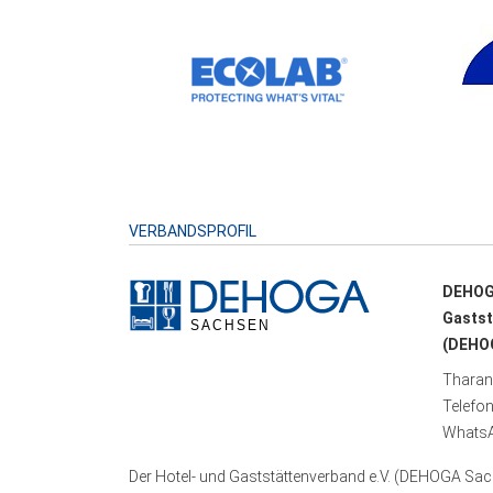
VERBANDSPROFIL
DEHOG
Gastst
(DEHOG
Tharand
Telefo
WhatsA
Der Hotel- und Gaststättenverband e.V. (DEHOGA Sach