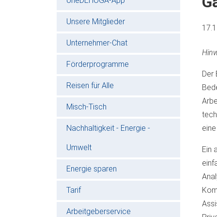
G
oneDEHOGA-App
Unsere Mitglieder
17.
Unternehmer-Chat
Hinw
Förderprogramme
Der 
Reisen für Alle
Bede
Arbe
Misch-Tisch
tech
Nachhaltigkeit - Energie -
eine
Umwelt
Ein 
einf
Energie sparen
Anal
Tarif
Komp
Assi
Arbeitgeberservice