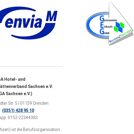
A Hotel- und
ättenverband Sachsen e.V.
A Sachsen e.V.)
ter Str. 5 | 01159 Dresden
n:
(0351) 428 95 10
pp: 0152-22344383
sen) ist die Berufsorganisation