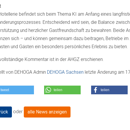
t
Hotellerie befindet sich beim Thema KI am Anfang eines langfrist
nderungsprozesses. Entscheidend wird sein, die Balance zwische
rstützung und herzlicher Gastfreundschaft zu bewahren. Beide 
nzen sich – und können gemeinsam dazu beitragen, Betriebe im A
asten und Gästen ein besonders persönliches Erlebnis zu bieten.
vollständige Kommentar ist in der AHGZ erschienen.
ellt von
DEHOGA Admin
DEHOGA Sachsen
letzte Änderung am
17
tweet
teilen
teilen
oder
rück
alle News anzeigen