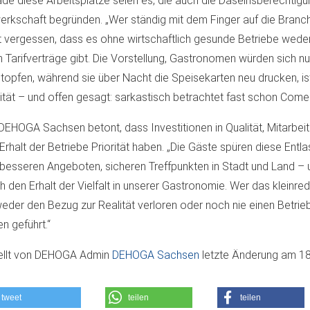
de diese Arbeitsplätze seien es, die auch die Daseinsberechtigu
rkschaft begründen. „Wer ständig mit dem Finger auf die Branche
t vergessen, dass es ohne wirtschaftlich gesunde Betriebe weder
 Tarifverträge gibt. Die Vorstellung, Gastronomen würden sich n
stopfen, während sie über Nacht die Speisekarten neu drucken, is
ität – und offen gesagt: sarkastisch betrachtet fast schon Comed
DEHOGA Sachsen betont, dass Investitionen in Qualität, Mitarbei
Erhalt der Betriebe Priorität haben. „Die Gäste spüren diese Entl
besseren Angeboten, sicheren Treffpunkten in Stadt und Land – u
h den Erhalt der Vielfalt in unserer Gastronomie. Wer das kleinred
eder den Bezug zur Realität verloren oder noch nie einen Betrie
en geführt.“
ellt von
DEHOGA Admin
DEHOGA Sachsen
letzte Änderung am
18
tweet
teilen
teilen