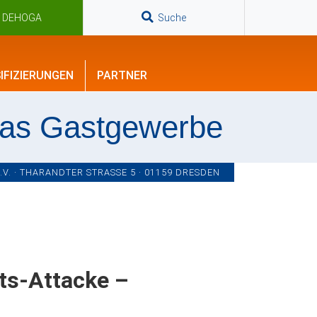
n DEHOGA
Suche
IFIZIERUNGEN
PARTNER
das Gastgewerbe
. · THARANDTER STRASSE 5 · 01159 DRESDEN
ts-Attacke –