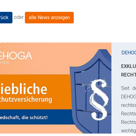
oder
rück
alle News anzeigen
DEHO
EXKLU
RECH
Seit d
ious
DEHO
rechts
Rechts
Recht
wichti