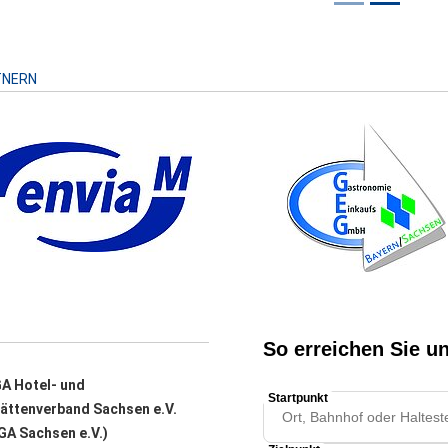
Risiko
TNERN
A Hotel- und
ättenverband Sachsen e.V.
A Sachsen e.V.)