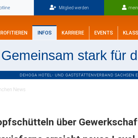
tline
Mitglied werden
mei
ROFITIEREN
INFOS
KARRIERE
EVENTS
KLASS
Gemeinsam stark für 
DEHOGA HOTEL- UND GASTSTÄTTENVERBAND SACHSEN E.V
nchen News
opfschütteln über Gewerkschaf