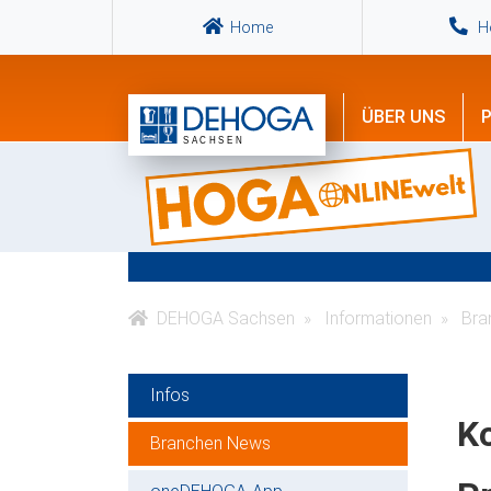
Home
Ho
ÜBER UNS
P
DEHOGA Sachsen
Informationen
Bra
Infos
K
Branchen News