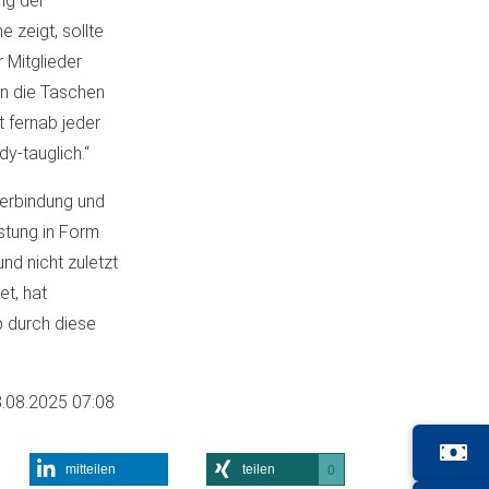
ng der
 zeigt, sollte
 Mitglieder
un die Taschen
t fernab jeder
y-tauglich.“
terbindung und
astung in Form
nd nicht zuletzt
et, hat
b durch diese
.08.2025 07:08
mitteilen
teilen
0