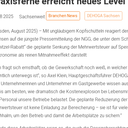
axisferne erreicht neues Level
Branchen News
DEHOGA Sachsen
08.2025
Sachsenweit
sden, August 2025) – Mit ungläubigem Kopfschütteln reagiert d
sen auf die jüngste Pressemitteilung der NGG, die unter dem Sc
itzel-Rabatt“ die geplante Senkung der Mehrwertsteuer auf Speis
ronomie als reinen Mitnahmeeffekt darstellt.
 fragt sich ernsthaft, ob die Gewerkschaft noch weiß, in welcher
ntlich unterwegs ist“, so Axel Klein, Hauptgeschäftsführer DEHO
e Unternehmerinnen und Unternehmer im Gastgewerbe wissen aus 
is am besten, wie dramatisch die Kostenexplosion bei Lebensmit
Personal unsere Betriebe belastet. Die geplante Reduzierung der
wertsteuer ist keine Einladung zur Bereicherung – sie ist für viele
hhalm, um den Betrieb und damit die Arbeitsplätze zu sichern.“