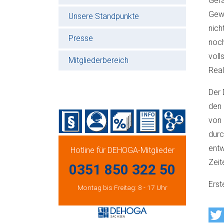
Gera
Gewe
Unsere Standpunkte
nich
Presse
noch
voll
Mitgliederbereich
Real
Der 
den 
von 
durc
entw
Hotline für DEHOGA-Mitglieder
Zeit
0351 850 322 50
Erst
Montag bis Freitag: 8 - 17 Uhr