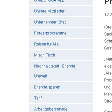
Pr
oneDEHOGA-App
Unsere Mitglieder
18.
Unternehmer-Chat
(Dre
Förderprogramme
Sach
Schn
Reisen für Alle
Gast
Misch-Tisch
„Man
Nachhaltigkeit - Energie -
eige
„All
Umwelt
Prax
Energie sparen
und 
Mehr
Tarif
Stro
Arbeitgeberservice