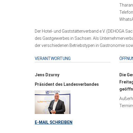
Tharand
Telefo
WhatsA
Der Hotel- und Gaststättenverband e.V. (DEHOGA Sach
des Gastgewerbes in Sachsen. Als Unternehmerverband
der verschiedenen Betriebstypen in Gastronomie sowi
VERANTWORTUNG
ÖFFNU
Jens Dzurny
Die Ge
Freita
Präsident des Landesverbandes
geöffn
Außerha
Terminv
E-MAIL SCHREIBEN