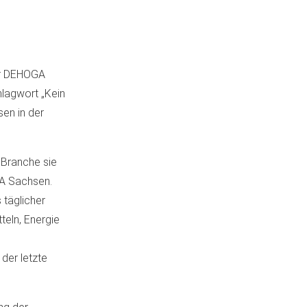
er DEHOGA
hlagwort „Kein
en in der
 Branche sie
GA Sachsen.
täglicher
teln, Energie
 der letzte