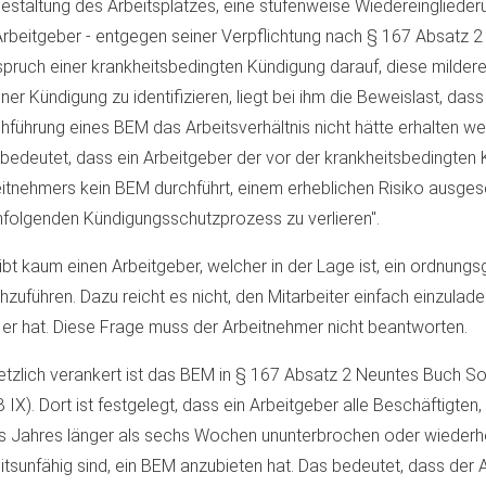
staltung des Arbeitsplatzes, eine stufenweise Wiedereingliederu
Arbeitgeber - entgegen seiner Verpflichtung nach § 167 Absatz 2
pruch einer krankheitsbedingten Kündigung darauf, diese mildere
iner Kündigung zu identifizieren, liegt bei ihm die Beweislast, das
hführung eines BEM das Arbeitsverhältnis nicht hätte erhalten w
bedeutet, dass ein Arbeitgeber der vor der krankheitsbedingten
itnehmers kein BEM durchführt, einem erheblichen Risiko ausgeset
folgenden Kündigungsschutzprozess zu verlieren".
ibt kaum einen Arbeitgeber, welcher in der Lage ist, ein ordnu
hzuführen. Dazu reicht es nicht, den Mitarbeiter einfach einzulade
er hat. Diese Frage muss der Arbeitnehmer nicht beantworten.
tzlich verankert ist das BEM in § 167 Absatz 2 Neuntes Buch S
 IX). Dort ist festgelegt, dass ein Arbeitgeber alle Beschäftigten,
s Jahres länger als sechs Wochen ununterbrochen oder wiederh
itsunfähig sind, ein BEM anzubieten hat. Das bedeutet, dass der 