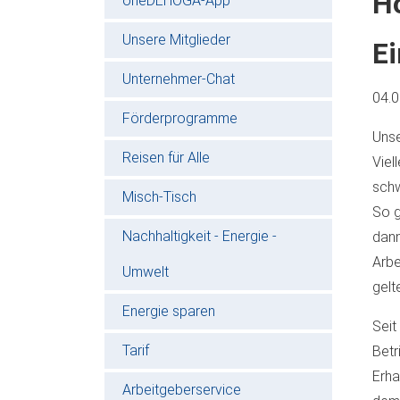
H
oneDEHOGA-App
Unsere Mitglieder
E
Unternehmer-Chat
04.
Förderprogramme
Unse
Reisen für Alle
Viel
schw
Misch-Tisch
So g
Nachhaltigkeit - Energie -
dann
Arbe
Umwelt
gelt
Energie sparen
Seit
Tarif
Betr
Erha
Arbeitgeberservice