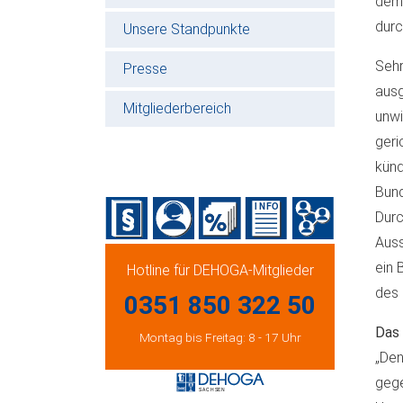
demo
durc
Unsere Standpunkte
Sehr
Presse
ausg
Mitgliederbereich
unwi
geri
künd
Bund
Durc
Auss
ein 
Hotline für DEHOGA-Mitglieder
des 
0351 850 322 50
Das 
Montag bis Freitag: 8 - 17 Uhr
„Den
gege