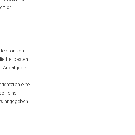
tzlich
 telefonisch
ierbei besteht
er Arbeitgeber
ndsätzlich eine
ben eine
ors angegeben