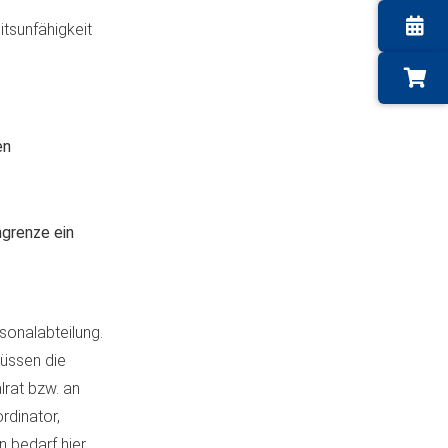
itsunfähigkeit
en
ngrenze ein
sonalabteilung.
üssen die
lrat bzw. an
rdinator,
 bedarf hier