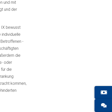
n und mit
gt und der
B IX bewusst
 individuelle
 Betroffenen -
schäftigten
außerdem die
s- oder
für die
krankung
Betracht kommen,
ehinderten