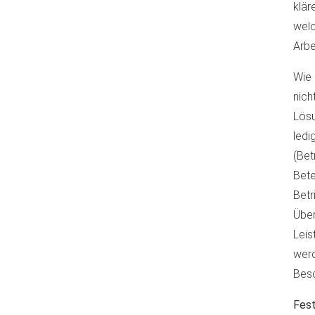
klär
welc
Arbe
Wie 
nich
Lösu
ledi
(Bet
Bete
Betr
Über
Leis
werd
Besc
Fest