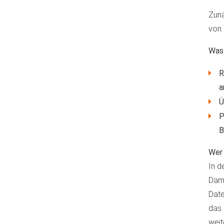
Zunä
von 
Was 
R
a
Ü
P
B
Wer 
In d
Dami
Date
das 
weit