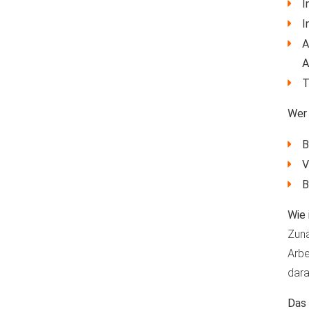
I
I
A
A
T
Wer 
B
V
B
Wie 
Zunä
Arbe
dara
Das 