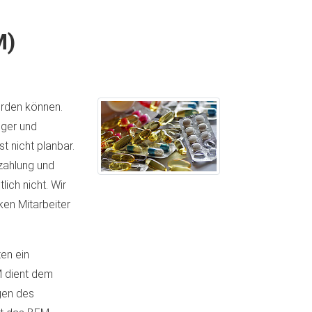
M)
erden können.
nger und
t nicht planbar.
zahlung und
ich nicht. Wir
ken Mitarbeiter
ten ein
M dient dem
lgen des