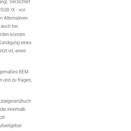
ng). Verzichtet
 SGB IX - vor
n Alternativen
s auch bei
erden können.
 Kündigung eines
zt ist, einen
ngsgemäßes BEM
n und zu fragen,
ozialgesetzbuch
 die innerhalb
olt
Arbeitgeber