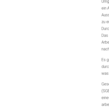
Umge
ein 
Auss
zu e
Durc
Das 
Arbe
nach
Es g
durc
was 
Gese
(SGB
eine
arbe