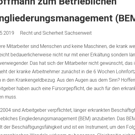
offmann zum Betrieblichen
ingliederungsmanagement (BE
05.2019
Recht und Sicherheit
Sachsenweit
re Mitarbeiter sind Menschen und keine Maschinen, die krank w
leicht bedauerlicherweise nicht nur mit einer Erkältung sondern lä
erwiegender. Das hat sich der Mitarbeiter nicht gewünscht, das is
eht der kranke Arbeitnehmer zunächst in die 6 Wochen Lohnfort
 in den Krankengeldbezug. Aus den Augen aus dem Sinn? Hoffentl
itgeber haben auch eine Fürsorgepflicht, die auch für den erkran
en muss.
 2004 sind Arbeitgeber verpflichtet, länger erkrankten Beschäftig
iebliches Eingliederungsmanagement (BEM) anzubieten. Das BE
lt der Beschäftigungsfähigkeit und ist ein Instrument, um den Fo