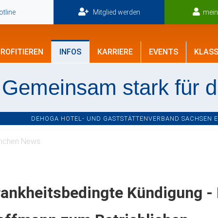
tline
Mitglied werden
mei
ROFITIEREN
INFOS
KARRIERE
EVENTS
KLASS
Gemeinsam stark für 
DEHOGA HOTEL- UND GASTSTÄTTENVERBAND SACHSEN E.V
nchen News
ankheitsbedingte Kündigung -