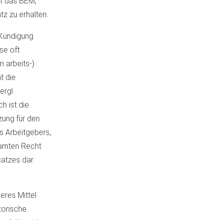
t das BEM,
tz zu erhalten.
 Kündigung
se oft
 arbeits-)
t die
rgl.
h ist die
ung für den
s Arbeitgebers,
samten Recht
atzes dar.
eres Mittel
torische