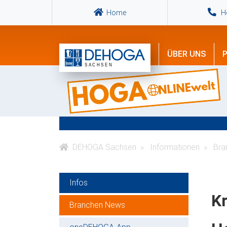
Home
Ho
ÜBER UNS
P
DEHOGA Sachsen
Informationen
Bra
Infos
Kr
Branchen News