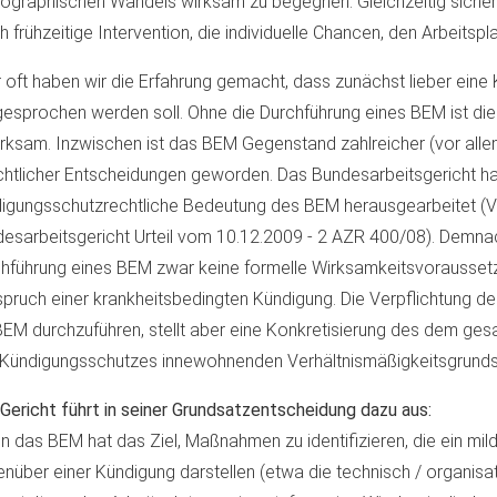
graphischen Wandels wirksam zu begegnen. Gleichzeitig sicher
h frühzeitige Intervention, die individuelle Chancen, den Arbeitspla
 oft haben wir die Erfahrung gemacht, dass zunächst lieber eine
esprochen werden soll. Ohne die Durchführung eines BEM ist die
rksam. Inzwischen ist das BEM Gegenstand zahlreicher (vor allem
chtlicher Entscheidungen geworden. Das Bundesarbeitsgericht ha
igungsschutzrechtliche Bedeutung des BEM herausgearbeitet (Ve
esarbeitsgericht Urteil vom 10.12.2009 - 2 AZR 400/08). Demnac
hführung eines BEM zwar keine formelle Wirksamkeitsvoraussetz
pruch einer krankheitsbedingten Kündigung. Die Verpflichtung de
BEM durchzuführen, stellt aber eine Konkretisierung des dem ge
Kündigungsschutzes innewohnenden Verhältnismäßigkeitsgrunds
Gericht führt in seiner Grundsatzentscheidung dazu aus:
n das BEM hat das Ziel, Maßnahmen zu identifizieren, die ein mild
nüber einer Kündigung darstellen (etwa die technisch / organisa