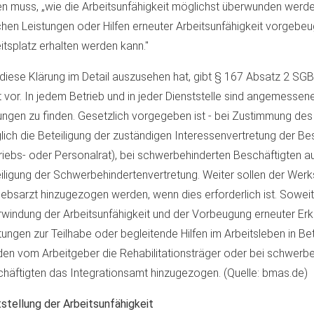
en muss, „wie die Arbeitsunfähigkeit möglichst überwunden werde
hen Leistungen oder Hilfen erneuter Arbeitsunfähigkeit vorgebeu
itsplatz erhalten werden kann."
diese Klärung im Detail auszusehen hat, gibt § 167 Absatz 2 SG
t vor. In jedem Betrieb und in jeder Dienststelle sind angemessene
ngen zu finden. Gesetzlich vorgegeben ist - bei Zustimmung des
glich die Beteiligung der zuständigen Interessenvertretung der Be
riebs- oder Personalrat), bei schwerbehinderten Beschäftigten 
iligung der Schwerbehindertenvertretung. Weiter sollen der Werk
iebsarzt hinzugezogen werden, wenn dies erforderlich ist. Soweit 
windung der Arbeitsunfähigkeit und der Vorbeugung erneuter Er
tungen zur Teilhabe oder begleitende Hilfen im Arbeitsleben in 
en vom Arbeitgeber die Rehabilitationsträger oder bei schwerb
häftigten das Integrationsamt hinzugezogen. (Quelle: bmas.de)
stellung der Arbeitsunfähigkeit