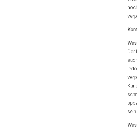
noch
verp
Kont
Was 
Der 
auch
jedo
verp
Künd
schr
spez
sein.
Was 