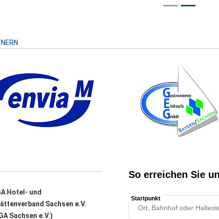
Risiko
TNERN
A Hotel- und
ättenverband Sachsen e.V.
A Sachsen e.V.)