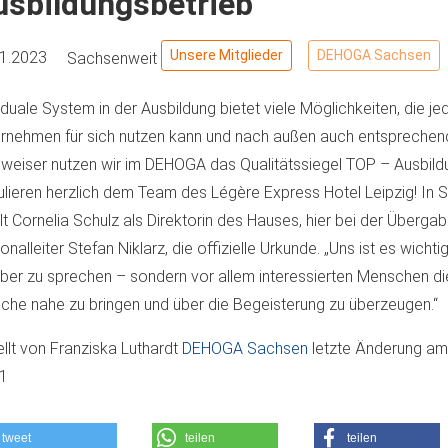
usbildungsbetrieb
Unsere Mitglieder
DEHOGA Sachsen
11.2023
Sachsenweit
duale System in der Ausbildung bietet viele Möglichkeiten, die je
rnehmen für sich nutzen kann und nach außen auch entsprechend 
eiser nutzen wir im DEHOGA das Qualitätssiegel TOP – Ausbild
ulieren herzlich dem Team des Légère Express Hotel Leipzig! In S
lt Cornelia Schulz als Direktorin des Hauses, hier bei der Überga
onalleiter Stefan Niklarz, die offizielle Urkunde. „Uns ist es wichtig
ber zu sprechen – sondern vor allem interessierten Menschen die 
che nahe zu bringen und über die Begeisterung zu überzeugen.“
ellt von
Franziska Luthardt
DEHOGA Sachsen
letzte Änderung a
11
tweet
teilen
teilen