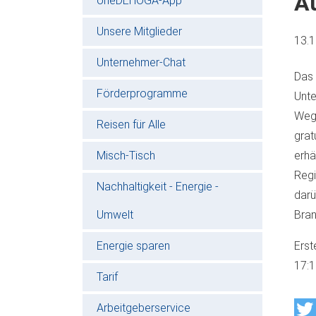
A
oneDEHOGA-App
Unsere Mitglieder
13.
Unternehmer-Chat
Das 
Förderprogramme
Unte
Wegw
Reisen für Alle
grat
Misch-Tisch
erhä
Regi
Nachhaltigkeit - Energie -
darü
Umwelt
Bran
Energie sparen
Erst
17:
Tarif
Arbeitgeberservice