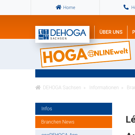
Home
Ho
ÜBER UNS
P
DEHOGA Sachsen
Informationen
Bra
Infos
Lé
Branchen News