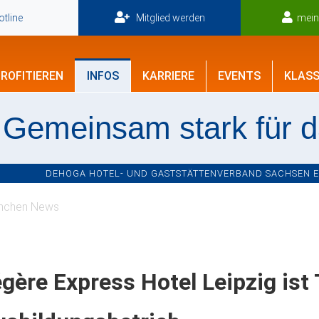
tline
Mitglied werden
mei
ROFITIEREN
INFOS
KARRIERE
EVENTS
KLASS
Gemeinsam stark für 
DEHOGA HOTEL- UND GASTSTÄTTENVERBAND SACHSEN E.V
nchen News
gère Express Hotel Leipzig ist