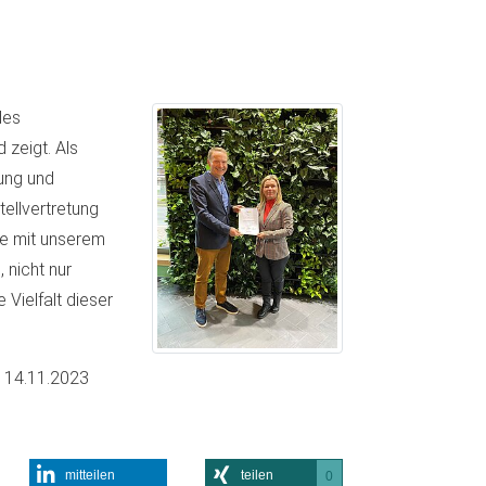
des
zeigt. Als
ung und
tellvertretung
be mit unserem
, nicht nur
Vielfalt dieser
m
14.11.2023
mitteilen
teilen
0