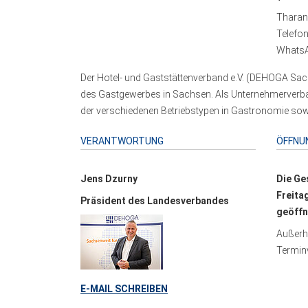
Tharand
Telefo
WhatsA
Der Hotel- und Gaststättenverband e.V. (DEHOGA Sach
des Gastgewerbes in Sachsen. Als Unternehmerverband
der verschiedenen Betriebstypen in Gastronomie sowi
VERANTWORTUNG
ÖFFNU
Jens Dzurny
Die Ge
Freita
Präsident des Landesverbandes
geöffn
Außerha
Terminv
E-MAIL SCHREIBEN