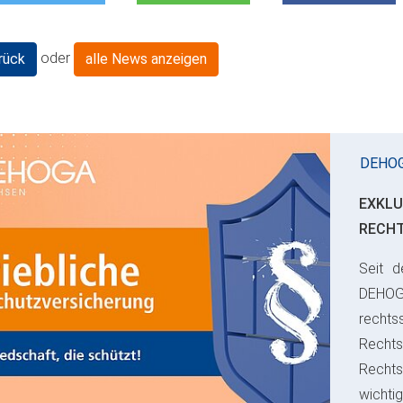
oder
rück
alle News anzeigen
DEHO
EXKLU
RECH
Seit d
ious
DEHO
rechts
Rechts
Recht
wichti