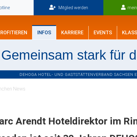
tline
Mitglied werden
mei
ROFITIEREN
INFOS
KARRIERE
EVENTS
KLASS
Gemeinsam stark für 
DEHOGA HOTEL- UND GASTSTÄTTENVERBAND SACHSEN E.V
nchen News
rc Arendt Hoteldirektor im Ri