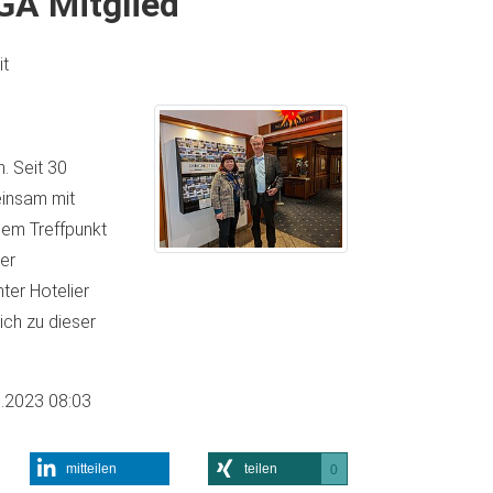
GA Mitglied
t
. Seit 30
einsam mit
nem Treffpunkt
er
er Hotelier
ich zu dieser
.2023 08:03
mitteilen
teilen
0