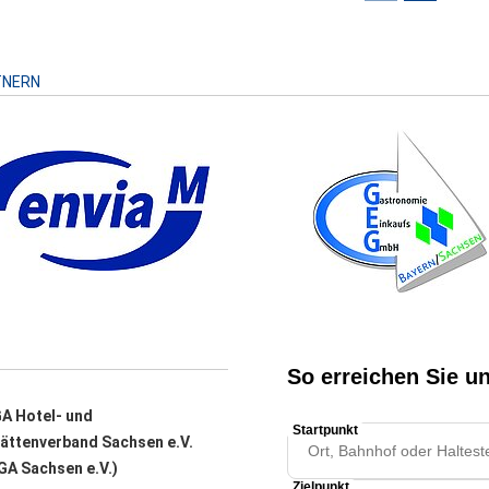
Risiko
TNERN
A Hotel- und
ättenverband Sachsen e.V.
A Sachsen e.V.)