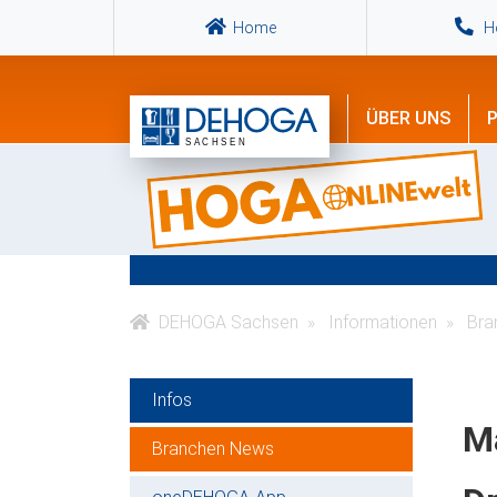
Home
Ho
ÜBER UNS
P
DEHOGA Sachsen
Informationen
Bra
Infos
Ma
Branchen News