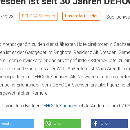
esden ist seit 30 Jahren DEHO
DEHOGA Sachsen
Unsere Mitglieder
03.2023
Sachsenwei
 Arendt gehört zu den dienst ältesten Hoteldirektoren in Sachsen
en ist er der Gastgeber im Ringhotel Residenz Alt Dresden. Gem
em Team entwickelte er das privat geführte 4-Sterne-Hotel zu ei
Dresdner und Gäste aus aller Welt. Außerdem ist Marc Arendt imm
rechpartner im DEHOGA Sachsen. Als Netzwerker und kompetent
t er seine Erfahrungen gern. DEHOGA Sachsen gratuliert ganz herzl
rgewöhnlichen Karriere.
ellt von
Julia Büttner
DEHOGA Sachsen
letzte Änderung am
07.03
tweet
teilen
teilen