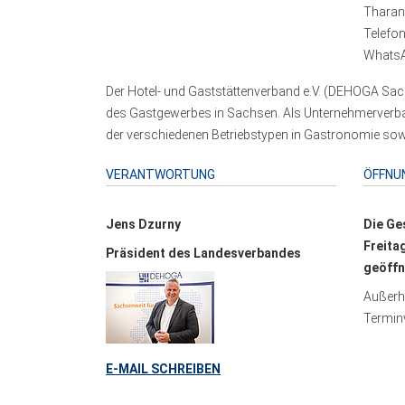
Tharand
Telefo
WhatsA
Der Hotel- und Gaststättenverband e.V. (DEHOGA Sach
des Gastgewerbes in Sachsen. Als Unternehmerverband
der verschiedenen Betriebstypen in Gastronomie sowi
VERANTWORTUNG
ÖFFNU
Jens Dzurny
Die Ge
Freita
Präsident des Landesverbandes
geöffn
Außerha
Terminv
E-MAIL SCHREIBEN