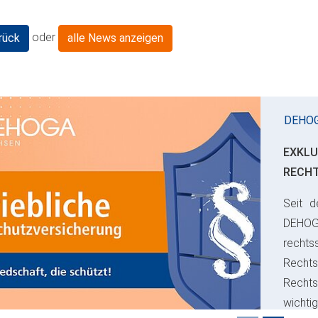
oder
rück
alle News anzeigen
DEHO
EXKLU
RECH
Seit d
ious
DEHO
rechts
Rechts
Recht
wichti