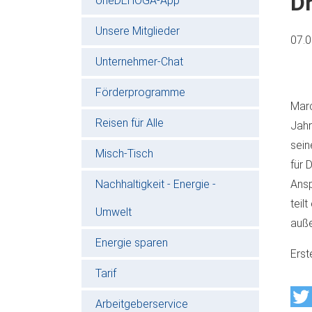
Dr
oneDEHOGA-App
Unsere Mitglieder
07.
Unternehmer-Chat
Förderprogramme
Marc
Reisen für Alle
Jahr
sein
Misch-Tisch
für 
Nachhaltigkeit - Energie -
Ansp
teil
Umwelt
auße
Energie sparen
Erst
Tarif
Arbeitgeberservice