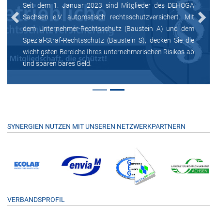
Seit dem 1. Januar 2023 sind Mitglieder des DEHOGA
Sachsen e.V. automatisch rechtsschutzversichert. Mit
Previous
Next
dem Unternehmer-Rechtsschutz (Baustein A) und dem
Spezial-Straf-Rechtsschutz (Baustein S), decken Sie die
wichtigsten Bereiche Ihres unternehmerischen Risikos ab
und sparen bares Geld.
SYNERGIEN NUTZEN MIT UNSEREN NETZWERKPARTNERN
VERBANDSPROFIL