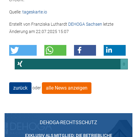
Quelle:
tageskarte.io
Erstellt von
Franziska Luthardt
DEHOGA Sachsen
letzte
Änderung am
22.07.2025 15:07
0
zurück
alle News anzeigen
oder
DEHOGA-RECHTSSCHUTZ
EXKLUSIV ALS MITGLIED: DIE BETRIEBLICHE