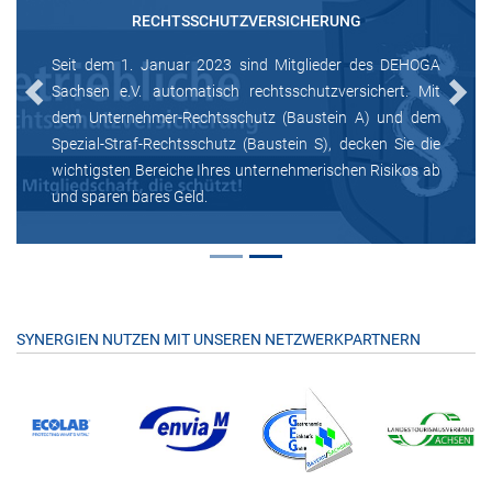
RECHTSSCHUTZVERSICHERUNG
Seit dem 1. Januar 2023 sind Mitglieder des DEHOGA
Sachsen e.V. automatisch rechtsschutzversichert. Mit
Previous
Next
dem Unternehmer-Rechtsschutz (Baustein A) und dem
Spezial-Straf-Rechtsschutz (Baustein S), decken Sie die
wichtigsten Bereiche Ihres unternehmerischen Risikos ab
und sparen bares Geld.
SYNERGIEN NUTZEN MIT UNSEREN NETZWERKPARTNERN