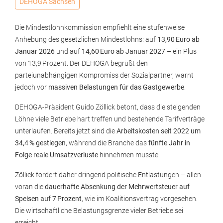
DEHOGA Sachsen
Die Mindestlohnkommission empfiehlt eine stufenweise
Anhebung des gesetzlichen Mindestlohns: auf
13,90 Euro ab
Januar 2026
und auf
14,60 Euro ab Januar 2027
– ein Plus
von 13,9 Prozent. Der DEHOGA begrüßt den
parteiunabhängigen Kompromiss der Sozialpartner, warnt
jedoch vor
massiven Belastungen für das Gastgewerbe
.
DEHOGA-Präsident Guido Zöllick betont, dass die steigenden
Löhne viele Betriebe hart treffen und bestehende Tarifverträge
unterlaufen. Bereits jetzt sind die
Arbeitskosten seit 2022 um
34,4 % gestiegen
, während die Branche das
fünfte Jahr in
Folge reale Umsatzverluste
hinnehmen musste.
Zöllick fordert daher dringend politische Entlastungen – allen
voran die
dauerhafte Absenkung der Mehrwertsteuer auf
Speisen auf 7 Prozent
, wie im Koalitionsvertrag vorgesehen.
Die wirtschaftliche Belastungsgrenze vieler Betriebe sei
erreicht.