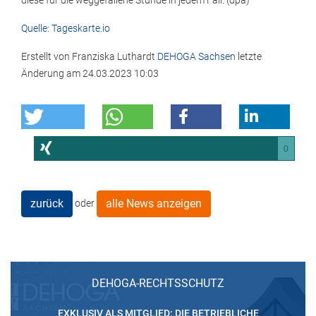
diese für die weggefallene Stunde in jedem Fall. (dpa)
Quelle: Tageskarte.io
Erstellt von
Franziska Luthardt
DEHOGA Sachsen
letzte
Änderung am
24.03.2023 10:03
0
zurück
alle News anzeigen
oder
DEHOGA-RECHTSSCHUTZ
EXKLUSIV ALS MITGLIED: DIE BETRIEBLICHE