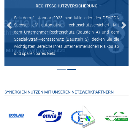
RECHTSSCHUTZVERSICHERUNG
Seit dem 1. Januar 2023 sind Mitglieder des DEHOGA
Sachsen e.V. automatisch rechtsschutzversichert. Mit
Previous
Next
dem Unternehmer-Rechtsschutz (Baustein A) und dem
Spezial-Straf-Rechtsschutz (Baustein S), decken Sie die
wichtigsten Bereiche Ihres unternehmerischen Risikos ab
und sparen bares Geld.
SYNERGIEN NUTZEN MIT UNSEREN NETZWERKPARTNERN