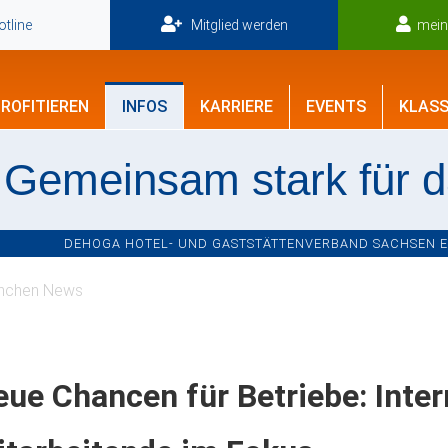
tline
Mitglied werden
mei
ROFITIEREN
INFOS
KARRIERE
EVENTS
KLASS
Gemeinsam stark für 
DEHOGA HOTEL- UND GASTSTÄTTENVERBAND SACHSEN E.V
nchen News
ue Chancen für Betriebe: Inter