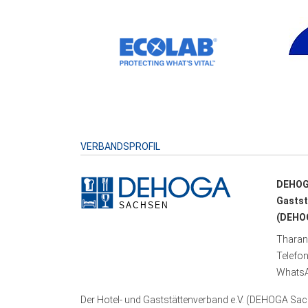
VERBANDSPROFIL
DEHOG
Gastst
(DEHOG
Tharand
Telefo
WhatsA
Der Hotel- und Gaststättenverband e.V. (DEHOGA Sach