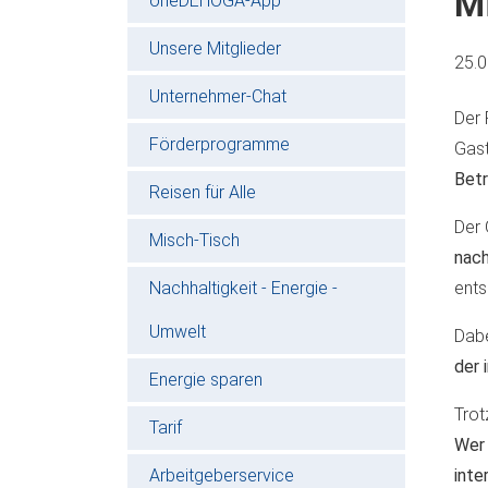
M
oneDEHOGA-App
Unsere Mitglieder
25.
Unternehmer-Chat
Der 
Förderprogramme
Gast
Betr
Reisen für Alle
Der 
Misch-Tisch
nac
Nachhaltigkeit - Energie -
ents
Umwelt
Dabe
der 
Energie sparen
Trot
Tarif
Wer 
Arbeitgeberservice
inte