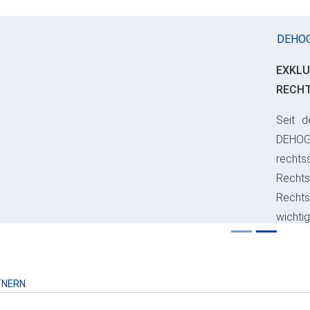
DEHO
EXKLU
RECH
Seit d
ious
DEHO
rechts
Rechts
Recht
wichti
Risiko
TNERN