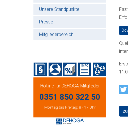
Unsere Standpunkte
Fazi
Erfo
Presse
Dow
Mitgliederbereich
Quel
inte
Erst
11:
Hotline für DEHOGA-Mitglieder
0351 850 322 50
Montag bis Freitag: 8 - 17 Uhr
zu