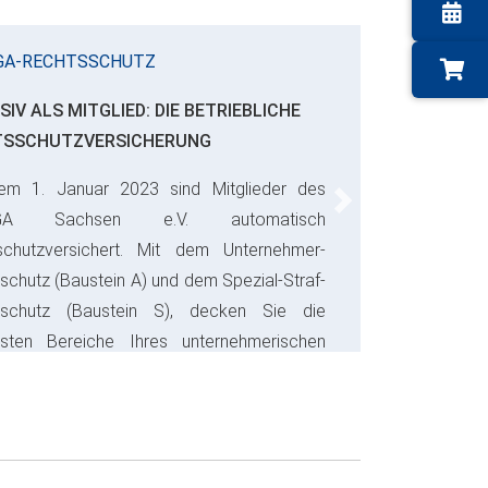
GA-RECHTSSCHUTZ
SIV ALS MITGLIED: DIE BETRIEBLICHE
TSSCHUTZVERSICHERUNG
em 1. Januar 2023 sind Mitglieder des
Next
GA Sachsen e.V. automatisch
schutzversichert. Mit dem Unternehmer-
schutz (Baustein A) und dem Spezial-Straf-
sschutz (Baustein S), decken Sie die
gsten Bereiche Ihres unternehmerischen
s ab und sparen bares Geld.