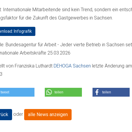
t: Internationale Mitarbeitende sind kein Trend, sondern ein ents
lgsfaktor für die Zukunft des Gastgewerbes in Sachsen.
nload: Infografik
le: Bundesagentur für Arbeit - Jeder vierte Betrieb in Sachsen set
rnationale Arbeitskräfte 25.03.2026
ellt von
Franziska Luthardt
DEHOGA Sachsen
letzte Änderung a
03
tweet
teilen
teilen
oder
rück
alle News anzeigen