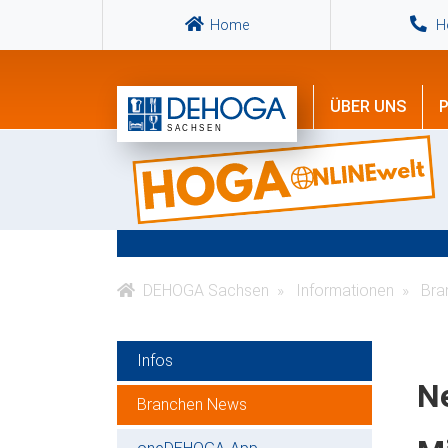
Home
Ho
ÜBER UNS
P
DEHOGA Sachsen
Informationen
Bra
Infos
Ne
Branchen News