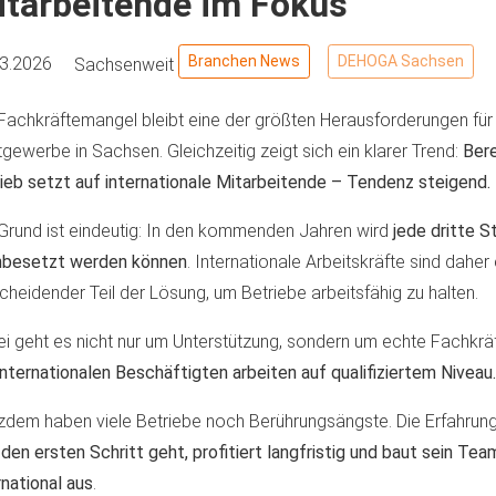
itarbeitende im Fokus
Branchen News
DEHOGA Sachsen
03.2026
Sachsenweit
Fachkräftemangel bleibt eine der größten Herausforderungen für
gewerbe in Sachsen. Gleichzeitig zeigt sich ein klarer Trend:
Bere
ieb setzt auf internationale Mitarbeitende – Tendenz steigend.
Grund ist eindeutig: In den kommenden Jahren wird
jede dritte S
hbesetzt werden können
. Internationale Arbeitskräfte sind daher 
cheidender Teil der Lösung, um Betriebe arbeitsfähig zu halten.
i geht es nicht nur um Unterstützung, sondern um echte Fachkrä
internationalen Beschäftigten arbeiten auf qualifiziertem Niveau.
zdem haben viele Betriebe noch Berührungsängste. Die Erfahrung
den ersten Schritt geht, profitiert langfristig und baut sein Tea
rnational aus
.