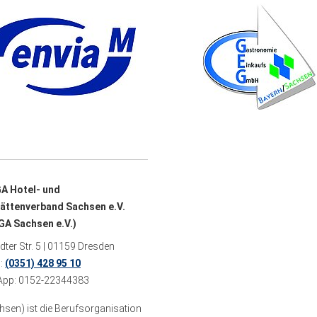
A Hotel- und
ättenverband Sachsen e.V.
A Sachsen e.V.)
ter Str. 5 | 01159 Dresden
n:
(0351) 428 95 10
pp: 0152-22344383
sen) ist die Berufsorganisation