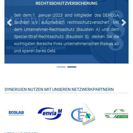
RECHTSSCHUTZVERSICHERUNG
Seit dem 1. Januar 2023 sind Mitglieder des DEHOGA
Sachsen e.V. automatisch rechtsschutzversichert. Mit
Previous
Next
dem Unternehmer-Rechtsschutz (Baustein A) und dem
Spezial-Straf-Rechtsschutz (Baustein S), decken Sie die
wichtigsten Bereiche Ihres unternehmerischen Risikos ab
und sparen bares Geld.
SYNERGIEN NUTZEN MIT UNSEREN NETZWERKPARTNERN