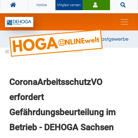
Hotline
Mitglied werden
Gemeinsam stark für das Gastgewerbe
Informationen
Branchen News
CoronaArbeitsschutzVO
erfordert
Gefährdungsbeurteilung im
Betrieb - DEHOGA Sachsen