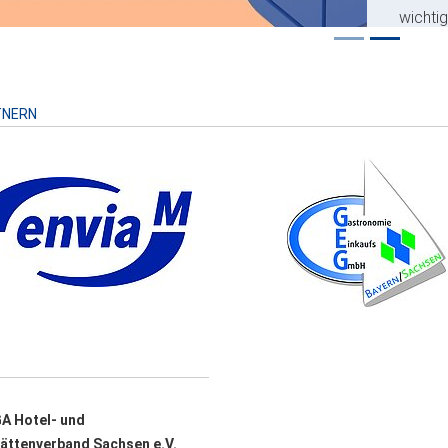
wichti
Risiko
TNERN
A Hotel- und
ättenverband Sachsen e.V.