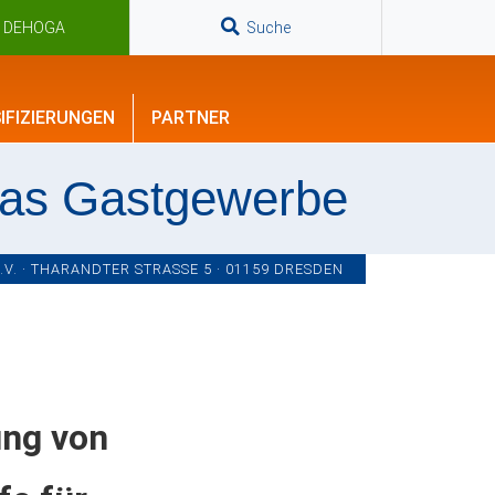
n DEHOGA
Suche
IFIZIERUNGEN
PARTNER
das Gastgewerbe
. · THARANDTER STRASSE 5 · 01159 DRESDEN
ung von