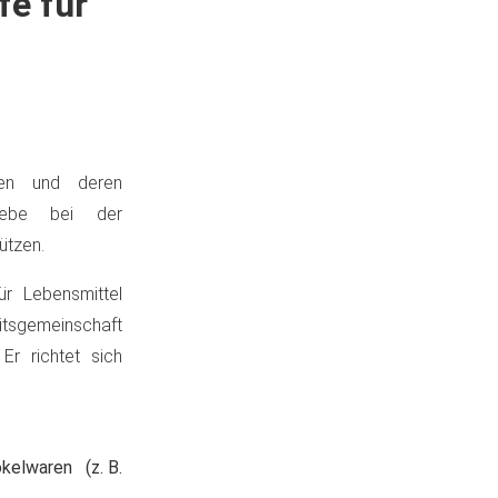
fe für
ren und deren
riebe bei der
ützen.
r Lebensmittel
tsgemeinschaft
r richtet sich
elwaren (z. B.