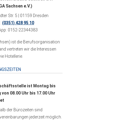
A Sachsen e.V.)
ter Str. 5 | 01159 Dresden
n:
(0351) 428 95 10
pp: 0152-22344383
sen) ist die Berufsorganisation
 vertreten wir die Interessen
e Hotellerie.
NGSZEITEN
schäftsstelle ist Montag bis
g von 08.00 Uhr bis 17.00 Uhr
et
lb der Bürozeiten sind
ereinbarungen jederzeit möglich.