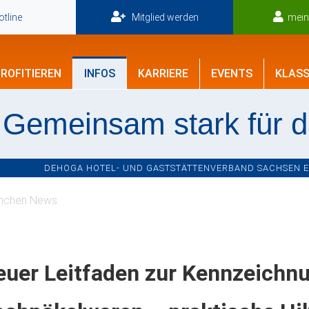
tline
Mitglied werden
mei
ROFITIEREN
INFOS
KARRIERE
EVENTS
KLASS
Gemeinsam stark für 
DEHOGA HOTEL- UND GASTSTÄTTENVERBAND SACHSEN E.V
nchen News
euer Leitfaden zur Kennzeichn