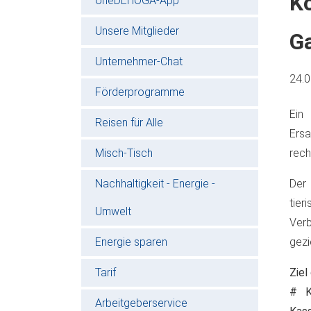
Ko
oneDEHOGA-App
Unsere Mitglieder
G
Unternehmer-Chat
24.
Förderprogramme
Ein
Reisen für Alle
Ers
Misch-Tisch
rech
Nachhaltigkeit - Energie -
Der
tie
Umwelt
Ver
Energie sparen
gezi
Tarif
Ziel
# K
Arbeitgeberservice