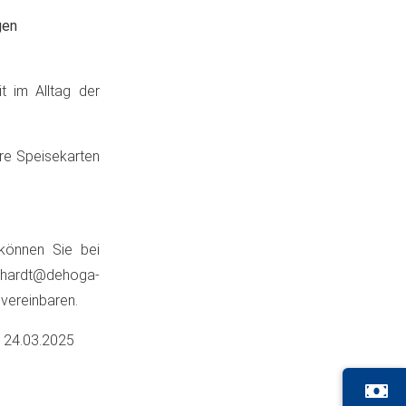
gen
t im Alltag der
hre Speisekarten
 können Sie bei
thardt@dehoga-
 vereinbaren.
m
24.03.2025