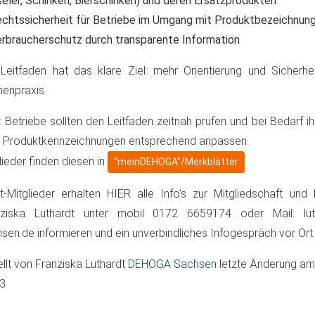
eler, Schinken, Bierschinken) und deren Ersatzprodukten
chtssicherheit für Betriebe im Umgang mit Produktbezeichnun
rbraucherschutz durch transparente Information
Leitfaden hat das klare Ziel: mehr Orientierung und Sicherhei
enpraxis.
: Betriebe sollten den Leitfaden zeitnah prüfen und bei Bedarf i
 Produktkennzeichnungen entsprechend anpassen.
lieder finden diesen in
"meinDEHOGA"/Merkblätter
t-Mitglieder erhalten HIER alle Info's zur Mitgliedschaft und
nziska Luthardt unter mobil 0172 6659174 oder Mail: lu
sen.de informieren und ein unverbindliches Infogespräch vor Ort
ellt von
Franziska Luthardt
DEHOGA Sachsen
letzte Änderung a
03