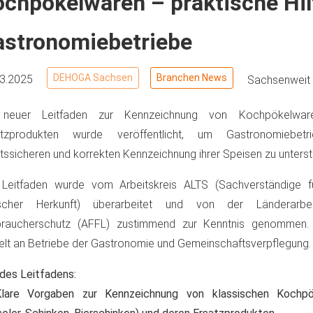
chpökelwaren – praktische Hil
astronomiebetriebe
DEHOGA Sachsen
Branchen News
03.2025
Sachsenweit
 neuer Leitfaden zur Kennzeichnung von Kochpökelwa
atzprodukten wurde veröffentlicht, um Gastronomiebet
tssicheren und korrekten Kennzeichnung ihrer Speisen zu unterst
 Leitfaden wurde vom Arbeitskreis ALTS (Sachverständige fü
rischer Herkunft) überarbeitet und von der Länderarbei
braucherschutz (AFFL) zustimmend zur Kenntnis genommen. E
elt an Betriebe der Gastronomie und Gemeinschaftsverpflegung.
 des Leitfadens:
lare Vorgaben zur Kennzeichnung von klassischen Kochpök