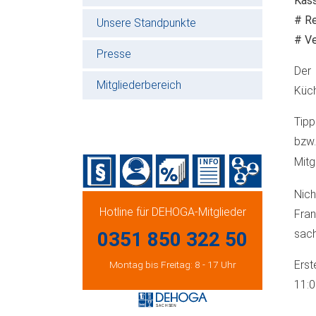
Kass
# Re
Unsere Standpunkte
# Ve
Presse
Der 
Mitgliederbereich
Küch
Tipp
bzw.
Mitg
Nich
Hotline für DEHOGA-Mitglieder
Fra
sach
0351 850 322 50
Erst
Montag bis Freitag: 8 - 17 Uhr
11: