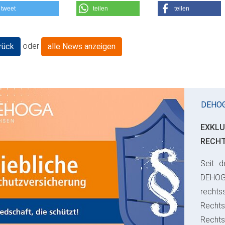
tweet
teilen
teilen
oder
rück
alle News anzeigen
DEHO
EXKLU
RECH
Seit d
ious
DEHO
rechts
Rechts
Recht