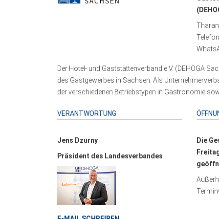
(DEHOG
Tharand
Telefo
WhatsA
Der Hotel- und Gaststättenverband e.V. (DEHOGA Sach
des Gastgewerbes in Sachsen. Als Unternehmerverband
der verschiedenen Betriebstypen in Gastronomie sowi
VERANTWORTUNG
ÖFFNU
Jens Dzurny
Die Ge
Freita
Präsident des Landesverbandes
geöffn
Außerha
Terminv
E-MAIL SCHREIBEN