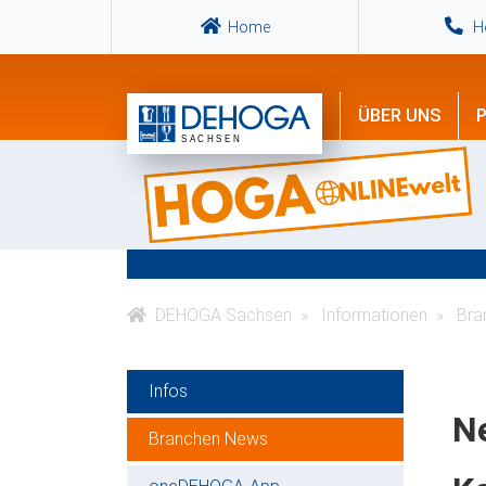
Home
Ho
ÜBER UNS
P
DEHOGA Sachsen
Informationen
Bra
Infos
N
Branchen News