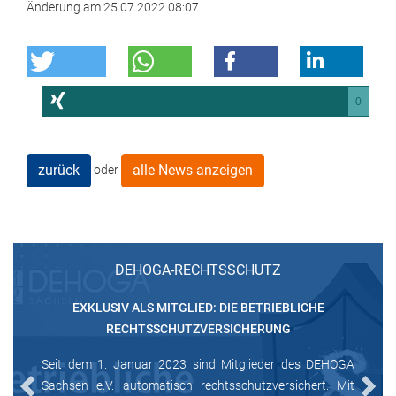
Änderung am
25.07.2022 08:07
0
zurück
alle News anzeigen
oder
DEHOGA-RECHTSSCHUTZ
EXKLUSIV ALS MITGLIED: DIE BETRIEBLICHE
RECHTSSCHUTZVERSICHERUNG
Seit dem 1. Januar 2023 sind Mitglieder des DEHOGA
Sachsen e.V. automatisch rechtsschutzversichert. Mit
Previous
Next