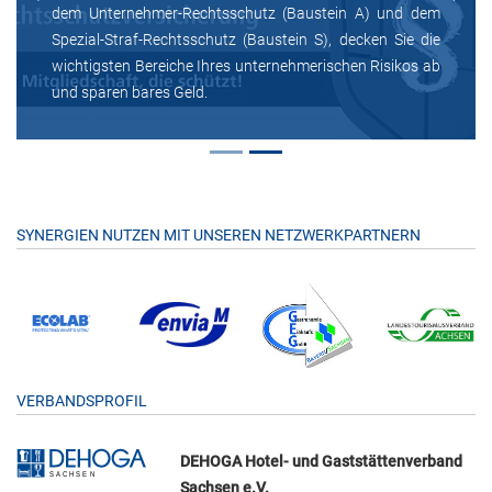
dem Unternehmer-Rechtsschutz (Baustein A) und dem
Spezial-Straf-Rechtsschutz (Baustein S), decken Sie die
wichtigsten Bereiche Ihres unternehmerischen Risikos ab
und sparen bares Geld.
SYNERGIEN NUTZEN MIT UNSEREN NETZWERKPARTNERN
VERBANDSPROFIL
DEHOGA Hotel- und Gaststättenverband
Sachsen e.V.