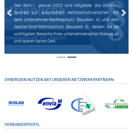
Seit dem 1. Januar 2023 sind Mitglieder des DEHOGA
Sachsen e.V. automatisch rechtsschutzversichert. Mit
Previous
Next
dem Unternehmer-Rechtsschutz (Baustein A) und dem
Spezial-Straf-Rechtsschutz (Baustein S), decken Sie die
wichtigsten Bereiche Ihres unternehmerischen Risikos ab
und sparen bares Geld.
SYNERGIEN NUTZEN MIT UNSEREN NETZWERKPARTNERN
VERBANDSPROFIL