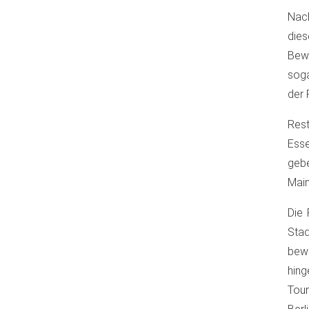
Nac
die
Bewe
soga
der 
Rest
Esse
geb
Main
Die 
Stad
bewe
hing
Tour