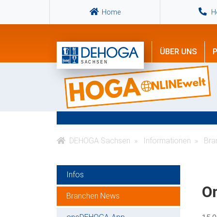
Home
Ho
ÜBER UNS
P
DEHOGA Sachsen
Informationen
Bra
Infos
O
Branchen News