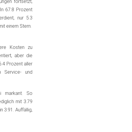
ngen fortsetzt,
In 67.8 Prozent
rdient, nur 5.3
it einem Stern.
here Kosten zu
iert, aber die
.4 Prozent aller
n Service- und
ei markant. So
diglich mit 3.79
3.91. Auffällig,