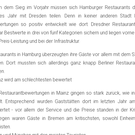
h dem Sieg im Vorjahr müssen sich Hamburger Restaurants de
ses Jahr mit Dresden teilen. Denn in keiner anderen Stadt 
rtungen so positiv entwickelt wie dort. Dresdner Restauran
r Bestwerte in drei von fünf Kategorien sichern und liegen vorn
Preis-Leistung und bei der Infrastruktur.
aurants in Hamburg überzeugten ihre Gäste vor allem mit dem S
n. Dort mussten sich allerdings ganz knapp Berliner Restaur
en.
z wird am schlechtesten bewertet
Restaurantbewertungen in Mainz gingen so stark zurück, wie in
t. Entsprechend wurden Gaststätten dort im letzten Jahr a
rtet - vor allem der Service und die Preise standen in der Kr
egen waren Gäste in Bremen am kritischsten, sowohl Einhei
isten.