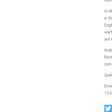
Berl
In M
in B
Engl
wart
auf 
Ara
Rest
zum 
Quel
Erst
12: