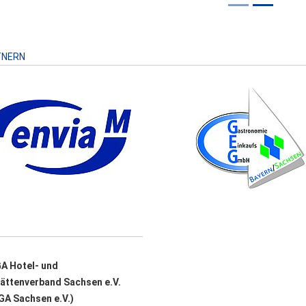
Risiko
TNERN
A Hotel- und
ättenverband Sachsen e.V.
A Sachsen e.V.)