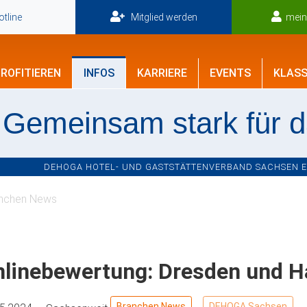
tline
Mitglied werden
mei
ROFITIEREN
INFOS
KARRIERE
EVENTS
KLASS
Gemeinsam stark für 
DEHOGA HOTEL- UND GASTSTÄTTENVERBAND SACHSEN E.V
nchen News
nlinebewertung: Dresden und H
Branchen News
DEHOGA Sachsen