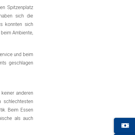
n Spitzenplatz
haben sich die
ts konnten sich
e beim Ambiente,
ervice und beim
ants geschlagen
 keiner anderen
m schlechtesten
itik. Beim Essen
mische als auch