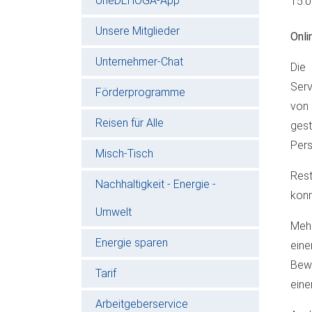
oneDEHOGA-App
15.
Unsere Mitglieder
Onli
Unternehmer-Chat
Die 
Serv
Förderprogramme
von 
Reisen für Alle
ges
Pers
Misch-Tisch
Rest
Nachhaltigkeit - Energie -
konn
Umwelt
Mehr
Energie sparen
eine
Bewe
Tarif
eine
Arbeitgeberservice