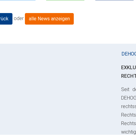
oder
rück
alle News anzeigen
DEHO
EXKLU
RECH
Seit d
ious
DEHO
rechts
Rechts
Recht
wichti