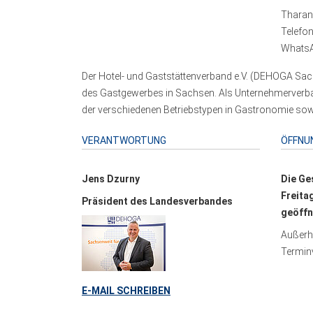
Tharand
Telefo
WhatsA
Der Hotel- und Gaststättenverband e.V. (DEHOGA Sach
des Gastgewerbes in Sachsen. Als Unternehmerverband
der verschiedenen Betriebstypen in Gastronomie sowi
VERANTWORTUNG
ÖFFNU
Jens Dzurny
Die Ge
Freita
Präsident des Landesverbandes
geöffn
Außerha
Terminv
E-MAIL SCHREIBEN