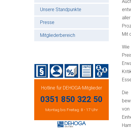
Auch
Unsere Standpunkte
entw
alle
Presse
Proz
Mit 
Mitgliederbereich
Wie
Pre
Erwa
Kri
Esse
Hotline für DEHOGA-Mitglieder
Die
0351 850 322 50
bewe
von 
Montag bis Freitag: 8 - 17 Uhr
Einh
Hamb