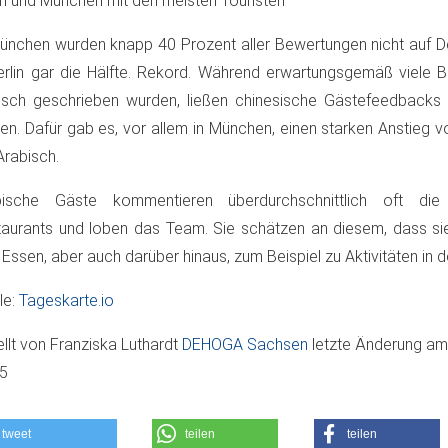
in und München mit den meisten Touristen
ünchen wurden knapp 40 Prozent aller Bewertungen nicht auf De
erlin gar die Hälfte. Rekord. Während erwartungsgemäß viele 
isch geschrieben wurden, ließen chinesische Gästefeedbacks 
en. Dafür gab es, vor allem in München, einen starken Anstieg
Arabisch.
bische Gäste kommentieren überdurchschnittlich oft die
aurants und loben das Team. Sie schätzen an diesem, dass sie
Essen, aber auch darüber hinaus, zum Beispiel zu Aktivitäten in d
le:
Tageskarte.io
ellt von
Franziska Luthardt
DEHOGA Sachsen
letzte Änderung a
05
tweet
teilen
teilen