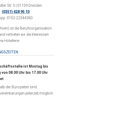
ter Str. 5 | 01159 Dresden
n:
(0351) 428 95 10
pp: 0152-22344383
sen) ist die Berufsorganisation
 vertreten wir die Interessen
e Hotellerie.
NGSZEITEN
schäftsstelle ist Montag bis
g von 08.00 Uhr bis 17.00 Uhr
et
lb der Bürozeiten sind
ereinbarungen jederzeit möglich.