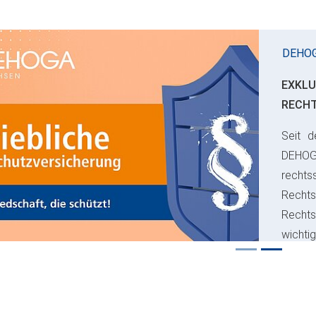
DEHOG
EXKLUSI
RECHT
Seit de
ious
DEHOG
rechtss
Rechtssc
Rechtss
wichtig
Risikos 