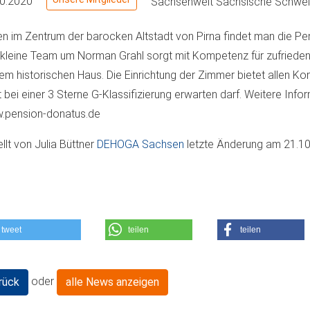
10.2020
Sachsenweit
Sächsische Schwei
en im Zentrum der barocken Altstadt von Pirna findet man die Pe
kleine Team um Norman Grahl sorgt mit Kompetenz für zufriedene
em historischen Haus. Die Einrichtung der Zimmer bietet allen Kom
 bei einer 3 Sterne G-Klassifizierung erwarten darf. Weitere Info
.pension-donatus.de
ellt von
Julia Büttner
DEHOGA Sachsen
letzte Änderung am
21.10
tweet
teilen
teilen
oder
rück
alle News anzeigen