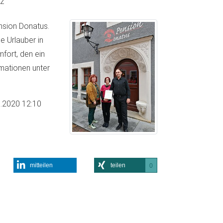
z
nsion Donatus.
 Urlauber in
fort, den ein
rmationen unter
.2020 12:10
mitteilen
teilen
0