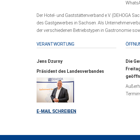
WhatsA
Der Hotel- und Gaststättenverband e.V. (DEHOGA Sach
des Gastgewerbes in Sachsen. Als Unternehmerverband
der verschiedenen Betriebstypen in Gastronomie sowi
VERANTWORTUNG
ÖFFNU
Jens Dzurny
Die Ge
Freita
Präsident des Landesverbandes
geöffn
Außerha
Terminv
E-MAIL SCHREIBEN