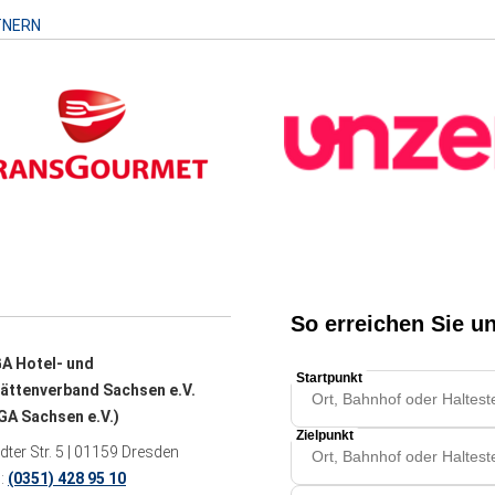
TNERN
A Hotel- und
ättenverband Sachsen e.V.
A Sachsen e.V.)
ter Str. 5 | 01159 Dresden
n:
(0351) 428 95 10