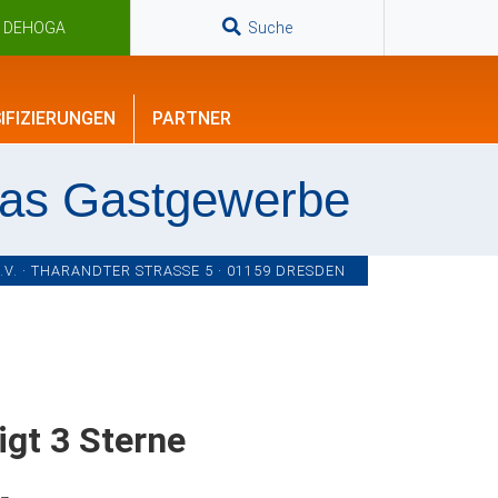
n DEHOGA
Suche
IFIZIERUNGEN
PARTNER
das Gastgewerbe
. · THARANDTER STRASSE 5 · 01159 DRESDEN
igt 3 Sterne