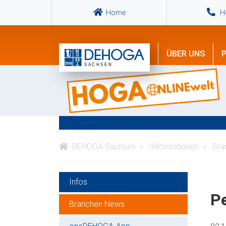
Home
Ho
ÜBER UNS
P
DEHOGA Sachsen
Informationen
Bra
Infos
Pe
Branchen News