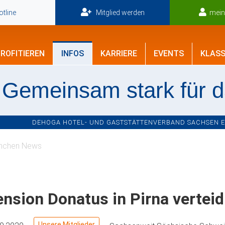
tline
Mitglied werden
mei
ROFITIEREN
INFOS
KARRIERE
EVENTS
KLASS
Gemeinsam stark für 
DEHOGA HOTEL- UND GASTSTÄTTENVERBAND SACHSEN E.V
nchen News
nsion Donatus in Pirna verteid
Unsere Mitglieder