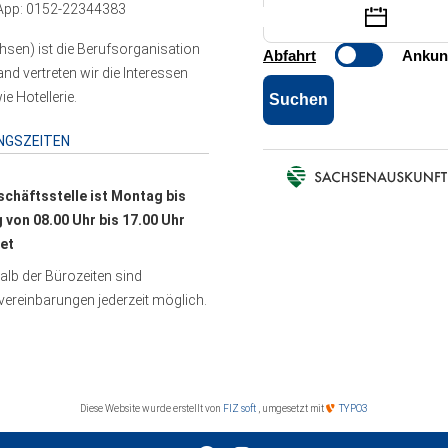
pp: 0152-22344383
sen) ist die Berufsorganisation
 vertreten wir die Interessen
e Hotellerie.
NGSZEITEN
schäftsstelle ist Montag bis
g von 08.00 Uhr bis 17.00 Uhr
et
lb der Bürozeiten sind
ereinbarungen jederzeit möglich.
Diese Website wurde erstellt von
FIZ soft
, umgesetzt mit
TYPO3