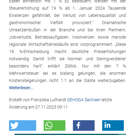
Essen einheitlich mit 7 % zu besteuern, werden mit der
Steuererhöhung auf 19 % ab 1. Januar 2024 Tausende
Existenzen gefährdet, der Verlust von Lebensqualität und
gastronomischer Vielfalt provoziert.“ Dramatische
Umsatzeinbußen in der Branche und bei ihren Partnern,
Jobverluste, Betriebsaufgaben, Insolvenzen sowie marode
regionale Wirtschaftskreisläufe sind vorprogrammiert. „Diese
19 %-Entscheidung macht deutliche Preiserhöhungen
notwendig. Damit trifft sie Normal- und Geringverdiener
besonders hart“, erklärt Zöllick. Nur mit den 7 %
Mehrwertsteuer sei es bislang gelungen, die enormen
Kostensteigerungen nicht 1:1 an die Gäste weiterzugeben.
Weiterlesen...
Erstellt von
Franziska Luthardt
DEHOGA Sachsen
letzte
Änderung am
27.11.2023 09:11