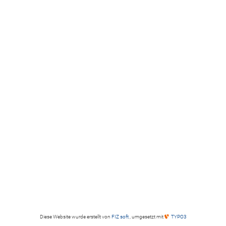
Diese Website wurde erstellt von
FIZ soft
, umgesetzt mit
TYPO3