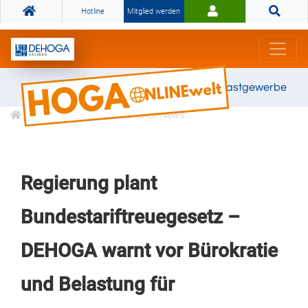
Hotline
Mitglied werden
Gemeinsam stark für das Gastgewerbe
Informationen
Branchen News
Regierung plant
Bundestariftreuegesetz –
DEHOGA warnt vor Bürokratie
und Belastung für