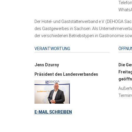
Telefo
WhatsA
Der Hotel- und Gaststättenverband e.V. (DEHOGA Sach
des Gastgewerbes in Sachsen. Als Unternehmerverband
der verschiedenen Betriebstypen in Gastronomie sowi
VERANTWORTUNG
ÖFFNU
Jens Dzurny
Die Ge
Freita
Präsident des Landesverbandes
geöffn
Außerha
Terminv
E-MAIL SCHREIBEN