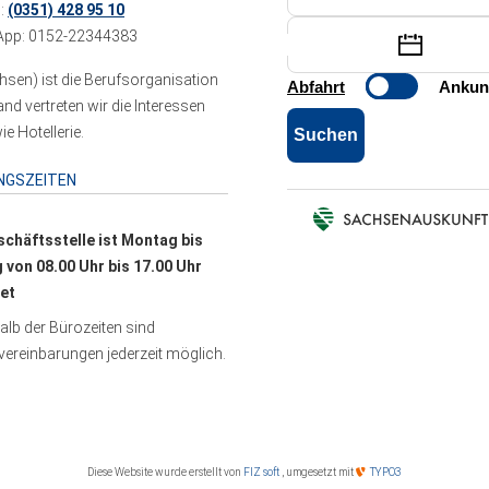
n:
(0351) 428 95 10
pp: 0152-22344383
sen) ist die Berufsorganisation
 vertreten wir die Interessen
e Hotellerie.
NGSZEITEN
schäftsstelle ist Montag bis
g von 08.00 Uhr bis 17.00 Uhr
et
lb der Bürozeiten sind
ereinbarungen jederzeit möglich.
Diese Website wurde erstellt von
FIZ soft
, umgesetzt mit
TYPO3