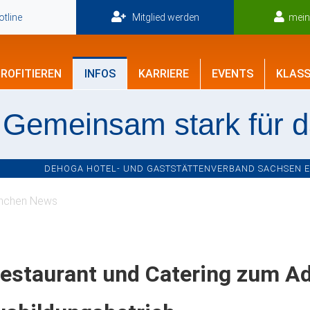
tline
Mitglied werden
mei
ROFITIEREN
INFOS
KARRIERE
EVENTS
KLASS
Gemeinsam stark für 
DEHOGA HOTEL- UND GASTSTÄTTENVERBAND SACHSEN E.V
nchen News
estaurant und Catering zum A