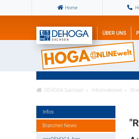
Home
Ho
ÜBER UNS
P
DEHOGA Sachsen
Informationen
Bra
Infos
"R
Branchen News