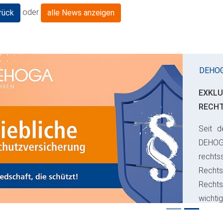
oder
rück
alle News anzeigen
DEHO
EXKLU
RECH
Seit d
ious
DEHO
rechts
Rechts
Recht
wichti
Risiko