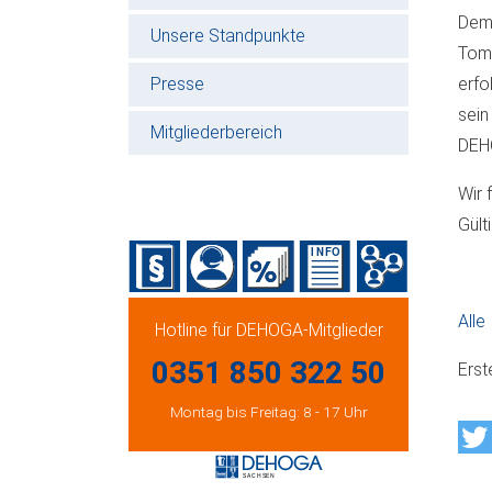
Dem 
Unsere Standpunkte
Tomy
Presse
erfo
sein
Mitgliederbereich
DEH
Wir 
Gült
Alle
Hotline für DEHOGA-Mitglieder
0351 850 322 50
Erst
Montag bis Freitag: 8 - 17 Uhr