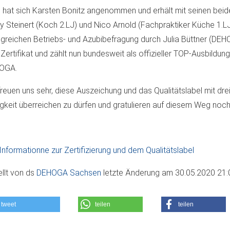
hat sich Karsten Bonitz angenommen und erhält mit seinen beid
 Steinert (Koch 2.LJ) und Nico Arnold (Fachpraktiker Küche 1.L
lgreichen Betriebs- und Azubibefragung durch Julia Büttner (D
 Zertifikat und zählt nun bundesweit als offizieller TOP-Ausbildun
OGA.
freuen uns sehr, diese Auszeichung und das Qualitätslabel mit drei
igkeit überreichen zu dürfen und gratulieren auf diesem Weg noch
 Informationne zur Zertifizierung und dem Qualitätslabel
ellt von
ds
DEHOGA Sachsen
letzte Änderung am
30.05.2020 21:
tweet
teilen
teilen