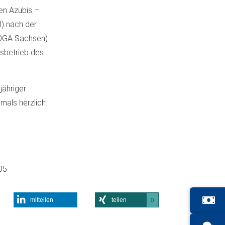
en Azubis –
J) nach der
EHOGA Sachsen)
gsbetrieb des
jähriger
mals herzlich.
05
mitteilen
teilen
0