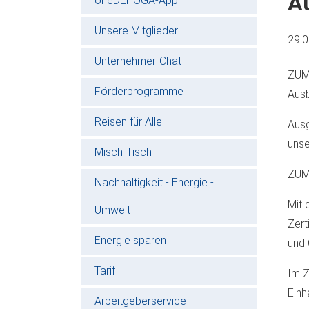
A
oneDEHOGA-App
Unsere Mitglieder
29.
Unternehmer-Chat
ZUM 
Förderprogramme
Ausb
Reisen für Alle
Ausg
unse
Misch-Tisch
ZUM 
Nachhaltigkeit - Energie -
Mit 
Umwelt
Zert
Energie sparen
und 
Tarif
Im Z
Einh
Arbeitgeberservice