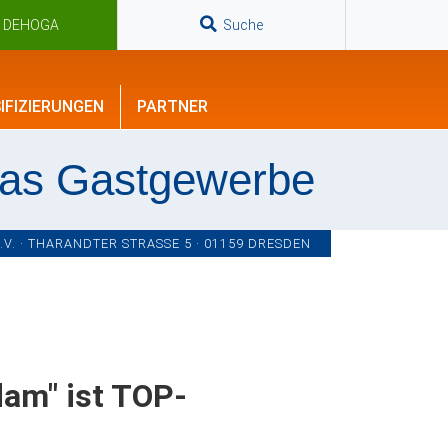
n DEHOGA
Suche
IFIZIERUNGEN
PARTNER
das Gastgewerbe
. · THARANDTER STRASSE 5 · 01159 DRESDEN
dam" ist TOP-