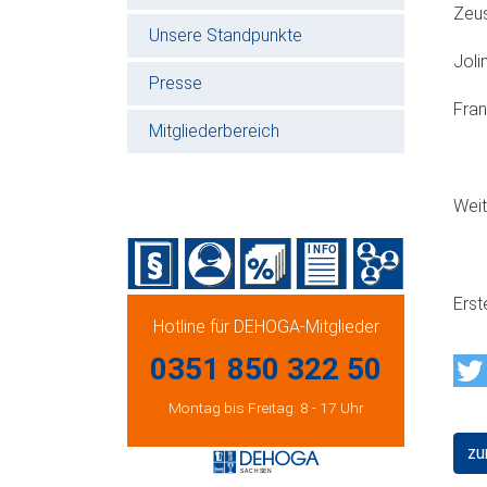
Zeus
Unsere Standpunkte
Joli
Presse
Fran
Mitgliederbereich
Weit
Erst
Hotline für DEHOGA-Mitglieder
0351 850 322 50
Montag bis Freitag: 8 - 17 Uhr
zu