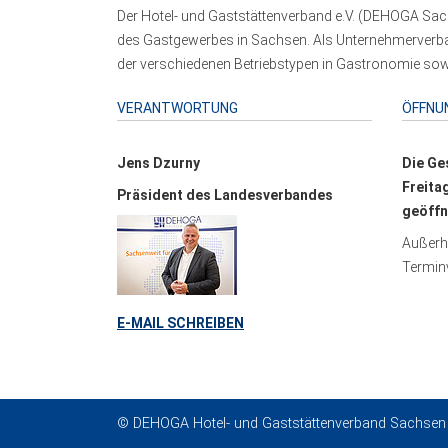
Der Hotel- und Gaststättenverband e.V. (DEHOGA Sach
des Gastgewerbes in Sachsen. Als Unternehmerverband
der verschiedenen Betriebstypen in Gastronomie sowi
VERANTWORTUNG
ÖFFNU
Jens Dzurny
Die Ge
Freita
Präsident des Landesverbandes
geöffn
Außerha
Terminv
E-MAIL SCHREIBEN
© DEHOGA Hotel- und Gaststättenverband Sachsen 