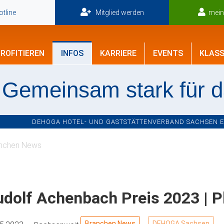
tline
Mitglied werden
mei
ROFITIEREN
INFOS
KARRIERE
EVENTS
KLASS
Gemeinsam stark für 
DEHOGA HOTEL- UND GASTSTÄTTENVERBAND SACHSEN E.V
nchen News
dolf Achenbach Preis 2023 | P
Branchen News
DEHOGA Sachsen