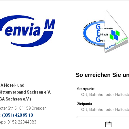
A Hotel- und
ättenverband Sachsen e.V.
A Sachsen e.V.)
ter Str. 5 | 01159 Dresden
n:
(0351) 428 95 10
pp: 0152-22344383