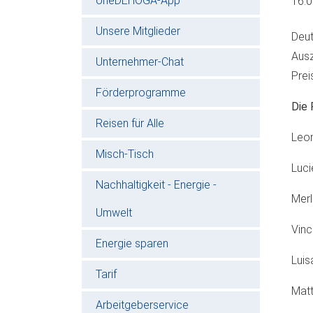
oneDEHOGA-App
16.
Unsere Mitglieder
Deut
Ausz
Unternehmer-Chat
Prei
Förderprogramme
Die 
Reisen für Alle
Leon
Misch-Tisch
Luci
Nachhaltigkeit - Energie -
Merl
Umwelt
Vinc
Energie sparen
Luis
Tarif
Matt
Arbeitgeberservice