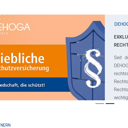
DEHO
EXKLU
RECH
Seit d
ious
DEHO
rechts
Rechts
Recht
wichti
Risiko
TNERN