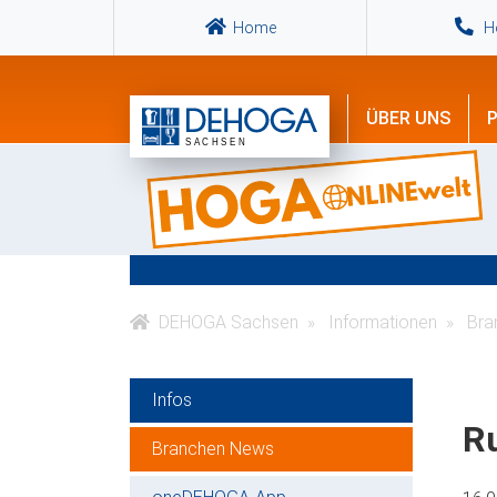
Home
Ho
ÜBER UNS
P
DEHOGA Sachsen
Informationen
Bra
Infos
Ru
Branchen News