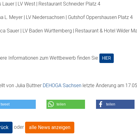
 Lauer | LV West | Restaurant Schneider Platz 4
na L. Meyer | LV Niedersachsen | Gutshof Oppershausen Platz 4
ca Sauer | LV Baden Württemberg | Restaurant & Hotel Wilder Ma
ere Informationen zum Wettbewerb finden Sie
HIER
ellt von
Julia Büttner
DEHOGA Sachsen
letzte Änderung am
17.05
tweet
teilen
teilen
oder
rück
alle News anzeigen