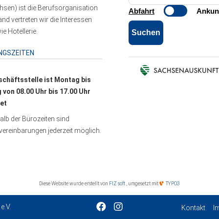
sen) ist die Berufsorganisation
 vertreten wir die Interessen
e Hotellerie.
NGSZEITEN
schäftsstelle ist Montag bis
g von 08.00 Uhr bis 17.00 Uhr
et
lb der Bürozeiten sind
ereinbarungen jederzeit möglich.
Diese Website wurde erstellt von
FIZ soft
, umgesetzt mit
TYPO3
e.V.
Kontakt
I