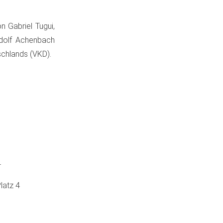
 Gabriel Tugui,
udolf Achenbach
chlands (VKD).
4
latz 4