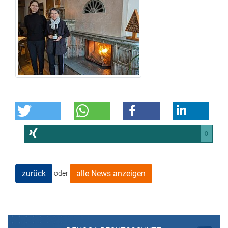
0
zurück
alle News anzeigen
oder