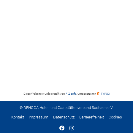
Diese Website wurde erstellt von
FIZ soft
, umgesetzt mit
TYPO3
© DEHOGA Hotel- und Gaststättenverband Sachsen e.V.
Kontakt
Impressum
Datenschutz
Barrierefreiheit
Cookies