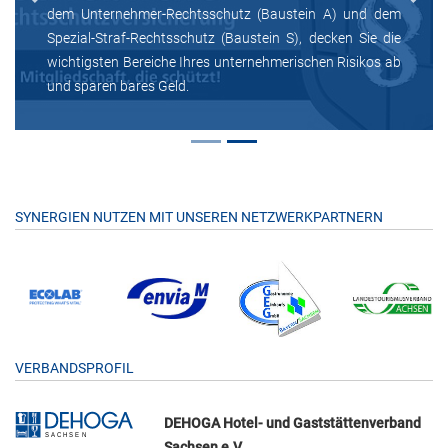
Previous
Next
dem Unternehmer-Rechtsschutz (Baustein A) und dem
Spezial-Straf-Rechtsschutz (Baustein S), decken Sie die
wichtigsten Bereiche Ihres unternehmerischen Risikos ab
und sparen bares Geld.
SYNERGIEN NUTZEN MIT UNSEREN NETZWERKPARTNERN
VERBANDSPROFIL
DEHOGA Hotel- und Gaststättenverband
Sachsen e.V.