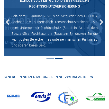
EXKLUSIV ALS MITGLIED: DIE BETRIEBLICHE
RECHTSSCHUTZVERSICHERUNG
Seit dem 1. Januar 2023 sind Mitglieder des DEHOGA
Sachsen e.V. automatisch rechtsschutzversichert. Mit
Previous
Next
dem Unternehmer-Rechtsschutz (Baustein A) und dem
Spezial-Straf-Rechtsschutz (Baustein S), decken Sie die
wichtigsten Bereiche Ihres unternehmerischen Risikos ab
und sparen bares Geld.
SYNERGIEN NUTZEN MIT UNSEREN NETZWERKPARTNERN