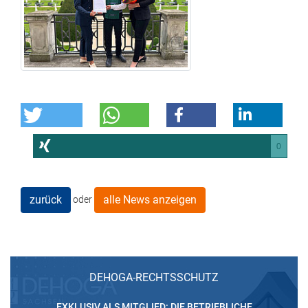
0
zurück
alle News anzeigen
oder
DEHOGA-RECHTSSCHUTZ
EXKLUSIV ALS MITGLIED: DIE BETRIEBLICHE