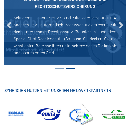
RECHTSSCHUTZVERSICHERUNG
Seit dem 1. Januar 2023 sind Mitglieder des DEHOGA
Sachsen e.V. automatisch rechtsschutzversichert. Mit
Previous
Next
dem Unternehmer-Rechtsschutz (Baustein A) und dem
Spezial-Straf-Rechtsschutz (Baustein S), decken Sie die
wichtigsten Bereiche Ihres unternehmerischen Risikos ab
und sparen bares Geld.
SYNERGIEN NUTZEN MIT UNSEREN NETZWERKPARTNERN