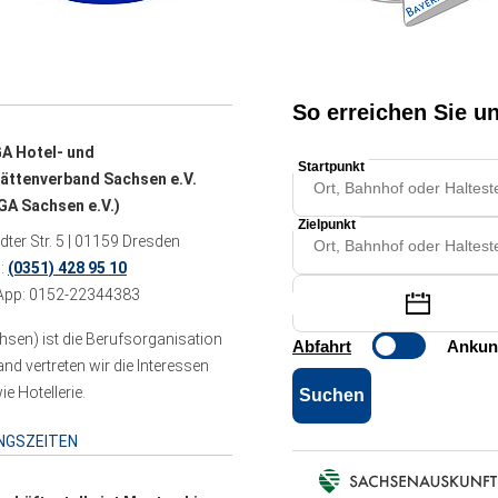
A Hotel- und
ättenverband Sachsen e.V.
A Sachsen e.V.)
ter Str. 5 | 01159 Dresden
n:
(0351) 428 95 10
pp: 0152-22344383
sen) ist die Berufsorganisation
 vertreten wir die Interessen
e Hotellerie.
NGSZEITEN