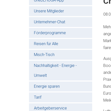
C
oneDEHOGA-App
Unsere Mitglieder
08.
Unternehmer-Chat
Mehr
Förderprogramme
ange
Mark
Reisen für Alle
fair
Misch-Tisch
Ausg
Nachhaltigkeit - Energie -
Book
ande
Umwelt
Prax
Energie sparen
Bund
Euro
Tarif
Meil
Arbeitgeberservice