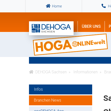
Home
Ho
ÜBER UNS
P
DEHOGA Sachsen
Informationen
Bra
Infos
S
Branchen News