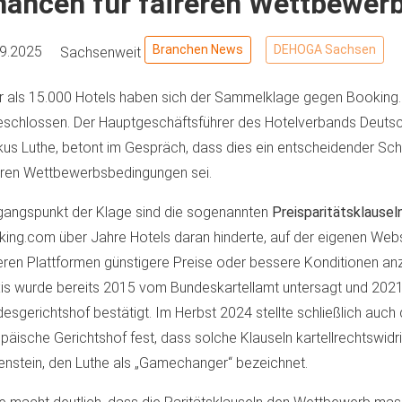
hancen für faireren Wettbewer
Branchen News
DEHOGA Sachsen
09.2025
Sachsenweit
 als 15.000 Hotels haben sich der Sammelklage gegen Bookin
schlossen. Der Hauptgeschäftsführer des Hotelverbands Deutsch
us Luthe, betont im Gespräch, dass dies ein entscheidender Schri
eren Wettbewerbsbedingungen sei.
angspunkt der Klage sind die sogenannten
Preisparitätsklausel
ing.com über Jahre Hotels daran hinderte, auf der eigenen Webs
ren Plattformen günstigere Preise oder bessere Konditionen anz
is wurde bereits 2015 vom Bundeskartellamt untersagt und 202
esgerichtshof bestätigt. Im Herbst 2024 stellte schließlich auch 
päische Gerichtshof fest, dass solche Klauseln kartellrechtswidri
enstein, den Luthe als „Gamechanger“ bezeichnet.