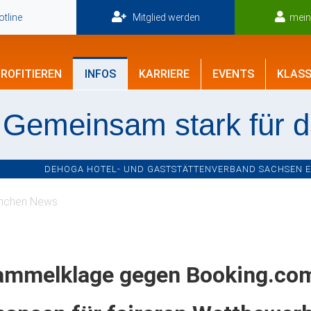
tline
Mitglied werden
mei
ROFITIEREN
INFOS
KARRIERE
EVENTS
KLASS
Gemeinsam stark für 
DEHOGA HOTEL- UND GASTSTÄTTENVERBAND SACHSEN E.V
nchen News
ammelklage gegen Booking.com