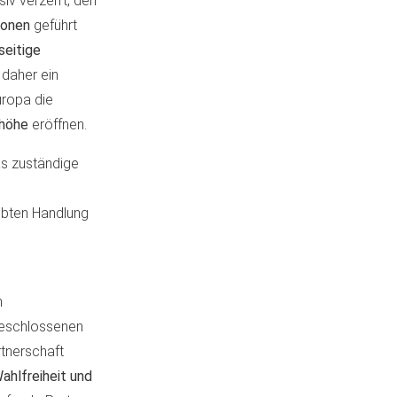
iv verzerrt, den
ionen
geführt
seitige
 daher ein
Europa die
nhöhe
eröffnen.
as zuständige
ubten Handlung
h
beschlossenen
artnerschaft
ahlfreiheit und