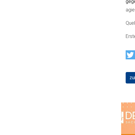
geg
agie
Quel
Erst
zu