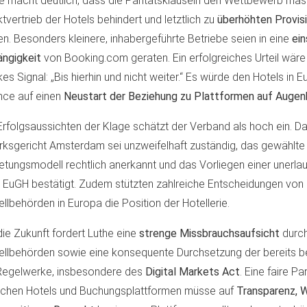
e macht deutlich, dass die Paritätsklauseln den Wettbewerb mass
ktvertrieb der Hotels behindert und letztlich zu
überhöhten Provis
en. Besonders kleinere, inhabergeführte Betriebe seien in eine
ein
ngigkeit
von Booking.com geraten. Ein erfolgreiches Urteil wäre
kes Signal: „Bis hierhin und nicht weiter.“ Es würde den Hotels in 
ce auf einen
Neustart der Beziehung zu Plattformen auf Auge
Erfolgsaussichten der Klage schätzt der Verband als hoch ein. D
rksgericht Amsterdam sei unzweifelhaft zuständig, das gewählte
etungsmodell rechtlich anerkannt und das Vorliegen einer unerla
EuGH bestätigt. Zudem stützten zahlreiche Entscheidungen von
ellbehörden in Europa die Position der Hotellerie.
die Zukunft fordert Luthe eine
strenge Missbrauchsaufsicht
durc
ellbehörden sowie eine konsequente Durchsetzung der bereits 
Regelwerke, insbesondere des
Digital Markets Act
. Eine faire P
chen Hotels und Buchungsplattformen müsse auf
Transparenz, W