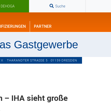
n DEHOGA
Suche
IFIZIERUNGEN
PARTNER
das Gastgewerbe
. · THARANDTER STRASSE 5 · 01159 DRESDEN
 – IHA sieht große