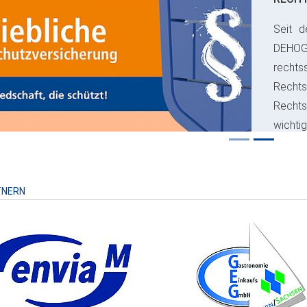
Seit d
ious
DEHO
rechts
Rechts
Recht
wichti
Risiko
TNERN