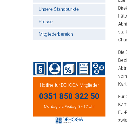
Luth
Dire
Unsere Standpunkte
hätt
Presse
Abhä
star
Mitgliederbereich
Chan
Die 
Bezi
Abtr
vom 
Kart
Hotline für DEHOGA-Mitglieder
0351 850 322 50
Für 
Kart
Montag bis Freitag: 8 - 17 Uhr
EU-
zwis