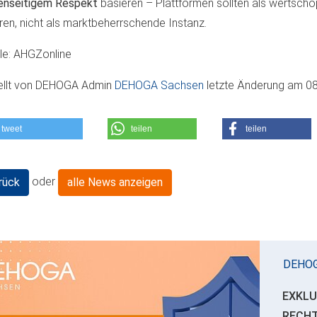
enseitigem Respekt
basieren – Plattformen sollten als wertsch
ren, nicht als marktbeherrschende Instanz.
le: AHGZonline
ellt von
DEHOGA Admin
DEHOGA Sachsen
letzte Änderung am
08
tweet
teilen
teilen
oder
rück
alle News anzeigen
DEHO
EXKLU
RECH