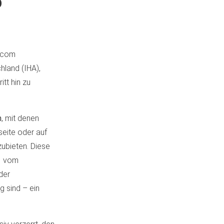
b
g.com
land (IHA),
tt hin zu
n
, mit denen
eite oder auf
ubieten. Diese
1 vom
der
g sind – ein