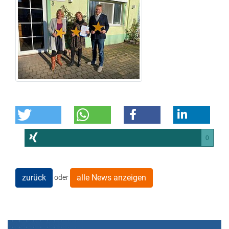
0
zurück
alle News anzeigen
oder